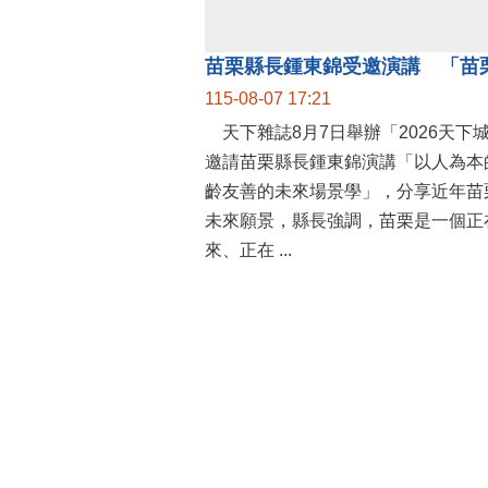
便民快
今日氣溫
21 ~ 23
縣民熱線1999
縣長信
縣府新聞