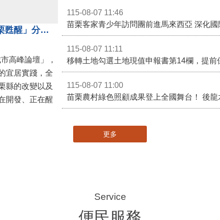
e通2.0自即日起啟用
箱
苗栗縣政府FB
苗栗玩透透FB
影音新聞
活動訊息
訊息發
115-08-07 15:36