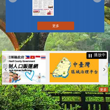
更多
播放中
更多