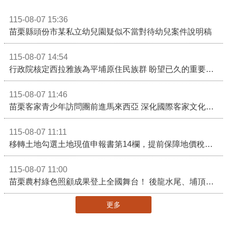
115-08-07 15:36
苗栗縣頭份市某私立幼兒園疑似不當對待幼兒案件說明稿
115-08-07 14:54
行政院核定西拉雅族為平埔原住民族群 盼望已久的重要時刻到來！8月13日起受理民族成員名冊登記
115-08-07 11:46
苗栗客家青少年訪問團前進馬來西亞 深化國際客家文化交流
115-08-07 11:11
移轉土地勾選土地現值申報書第14欄，提前保障地價稅節稅權益
115-08-07 11:00
苗栗農村綠色照顧成果登上全國舞台！ 後龍水尾、埔頂社區前進2026高齡健康產業博覽會
更多