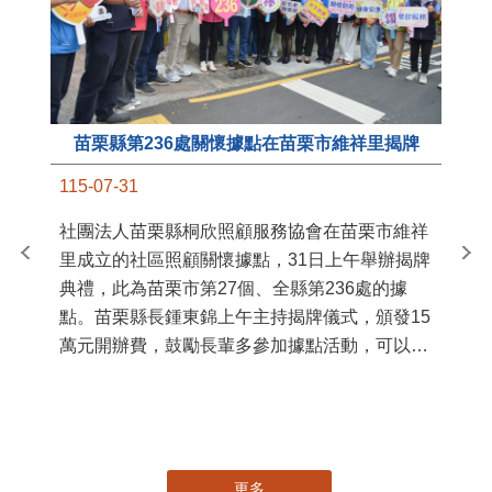
苗栗縣第236處關懷據點在苗栗市維祥里揭牌
11
115-07-31
國
社團法人苗栗縣桐欣照顧服務協會在苗栗市維祥
苗
里成立的社區照顧關懷據點，31日上午舉辦揭牌
署
典禮，此為苗栗市第27個、全縣第236處的據
作
點。苗栗縣長鍾東錦上午主持揭牌儀式，頒發15
縣
萬元開辦費，鼓勵長輩多參加據點活動，可以更
手
加健康、長壽。 坐落於苗栗市維祥里光華街89
號的社區照顧關懷據點，今 ...
更多