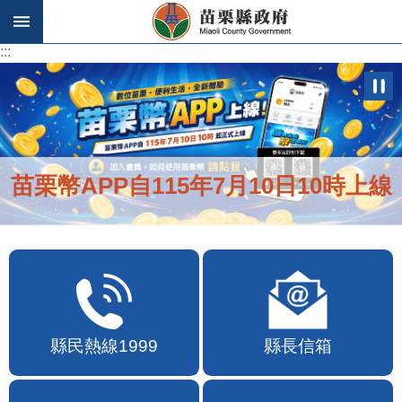
跳到主要內容區塊
:::
:::
苗栗幣APP自115年7月10日10時上線
縣民熱線1999
縣長信箱