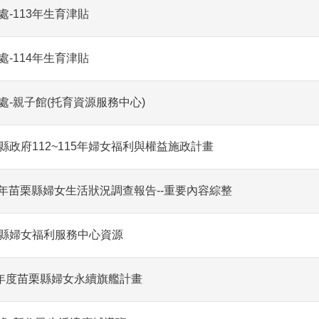
處-113年生育津貼
處-114年生育津貼
處-親子館(托育資源服務中心)
縣政府112~115年婦女福利與權益施政計畫
0 年苗栗縣婦女生活狀況調查報告--重要內容綜整
縣婦女福利服務中心資源
3年度苗栗縣婦女永續旗艦計畫