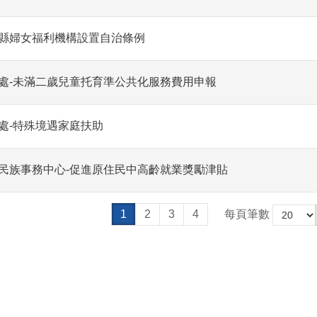
縣婦女福利機構設置自治條例
處-未滿二歲兒童托育準公共化服務費用申報
處-特殊境遇家庭扶助
民族事務中心-促進原住民中高齡就業獎勵津貼
1
2
3
4
每頁筆數