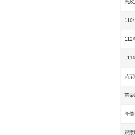
民政
11
11
11
苗栗
苗栗
脊髓
跟蹤