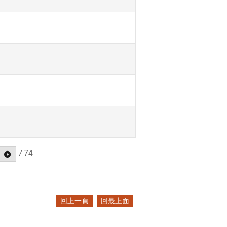
/
74
回上一頁
回最上面