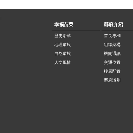
:::
幸福苗栗
縣府介紹
歷史沿革
首長專欄
地理環境
組織架構
自然環境
機關通訊
人文風情
交通位置
樓層配置
縣府識別