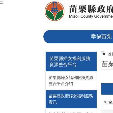
:::
跳到主要內容區塊
幸福苗栗
:::
:::
首
苗栗縣婦女福利服務
苗
資源整合平台
苗栗縣婦女福利服務資源
整合平台介紹
苗栗縣政府婦女福利服務
資訊
社會