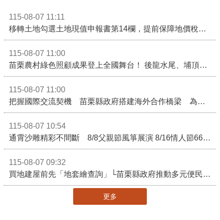
115-08-07 11:11
移轉土地勾選土地現值申報書第14欄，提前保障地價稅節稅權益
115-08-07 11:00
苗栗農村綠色照顧成果登上全國舞台！ 後龍水尾、埔頂社區前進2026高齡健康產業博覽會
115-08-07 11:00
把握國際交流契機 苗栗縣政府搭建海外合作橋梁 為在地產業爭取更多國際市場機會
115-08-07 10:54
通霄沙雕精彩不間斷 8/8父親節風箏展演 8/16情人節66對浪漫挑戰送好禮
115-08-07 09:32
買地建屋前先「地套繪查詢」└苗栗縣政府推動多元便民諮詢服務
更多