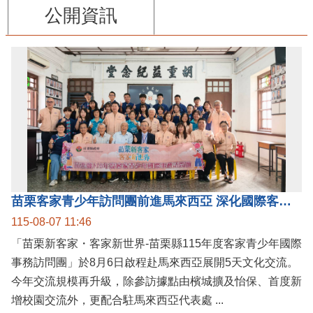
公開資訊
苗栗客家青少年訪問團前進馬來西亞 深化國際客家文化交流
115-08-07 11:46
「苗栗新客家・客家新世界-苗栗縣115年度客家青少年國際
事務訪問團」於8月6日啟程赴馬來西亞展開5天文化交流。
今年交流規模再升級，除參訪據點由檳城擴及怡保、首度新
增校園交流外，更配合駐馬來西亞代表處 ...