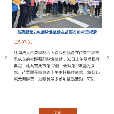
苗栗縣第236處關懷據點在苗栗市維祥里揭牌
11
115-07-31
國
社團法人苗栗縣桐欣照顧服務協會在苗栗市維祥
苗
里成立的社區照顧關懷據點，31日上午舉辦揭牌
署
典禮，此為苗栗市第27個、全縣第236處的據
作
點。苗栗縣長鍾東錦上午主持揭牌儀式，頒發15
縣
萬元開辦費，鼓勵長輩多參加據點活動，可以更
手
加健康、長壽。 坐落於苗栗市維祥里光華街89
號的社區照顧關懷據點，今 ...
更多