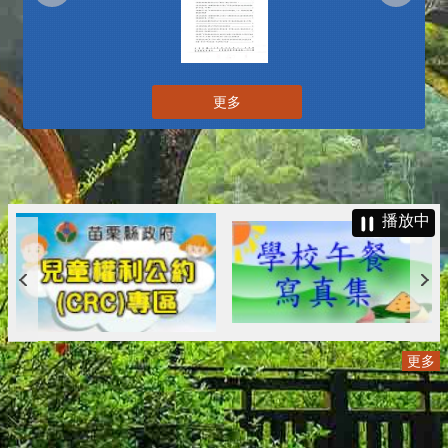
更多
播放中
更多