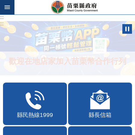
跳到主要內容區塊
:::
:::
歡迎在地店家加入苗栗幣合作行列
縣民熱線1999
縣長信箱