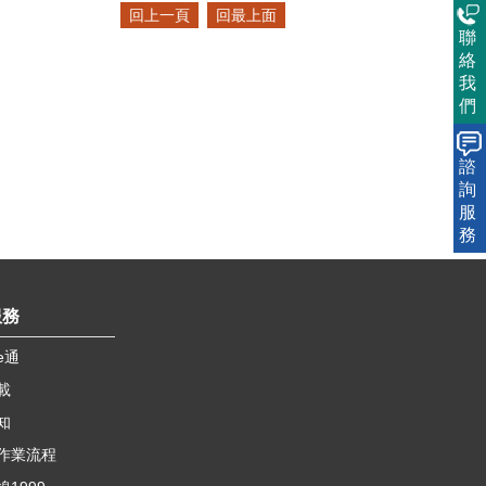
回上一頁
回最上面
聯
絡
我
們
諮
詢
服
務
服務
e通
載
知
作業流程