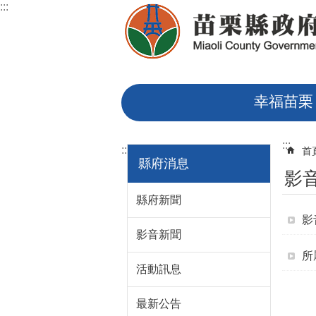
:::
跳到主要內容區塊
幸福苗栗
:::
:::
首
縣府消息
影
縣府新聞
影
影音新聞
所
活動訊息
最新公告