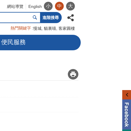
小
中
大
網站導覽
English
進階搜尋
熱門關鍵字
慢城
貓裏喵
客家圓樓
便民服務
_