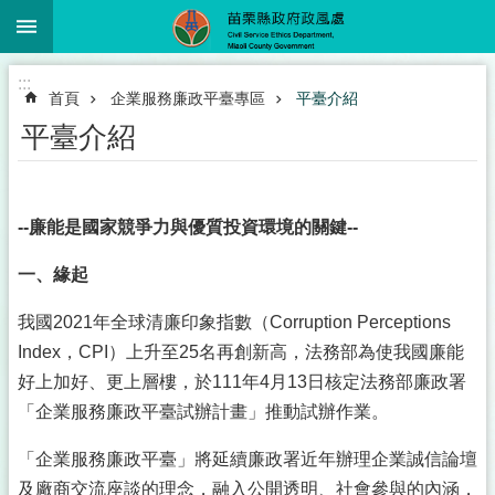
:::
跳到主要內容區塊
進
:::
階
首頁
企業服務廉政平臺專區
平臺介紹
搜
尋
平臺介紹
--
廉能是國家競爭力與優質投資環境的關鍵--
業
務
一、緣起
簡
介
我國2021年全球清廉印象指數（Corruption Perceptions
政
Index，CPI）上升至25名再創新高，法務部為使我國廉能
風
好上加好、更上層樓，於111年4月13日核定法務部廉政署
服
「企業服務廉政平臺試辦計畫」推動試辦作業。
務
下
載
「企業服務廉政平臺」將延續廉政署近年辦理企業誠信論壇
及廠商交流座談的理念，融入公開透明、社會參與的內涵，