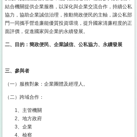
公
結合機關提供企業服務，以深化與企業交流合作，持續公私
佈
欄
協力，協助企業誠信治理，推動簡政便民的主軸，讓公私部
門一同攜手營造廉能優質投資環境，提升國家清廉程度的正
政
面評價，促進國家與企業的永續發展。
府
資
二、目的：簡政便民、企業誠信、公私協力、永續發展
訊
公
開
採
三、參與者
購
稽
（一）服務對象：企業團體及經理人。
核
小
（二）跨域合作：
組
1、主管機關
揭
2、地方政府
弊
者
3、企業
保
4、檢察