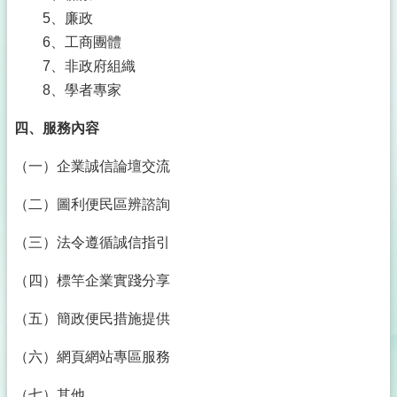
護
5、廉政
專
6、工商團體
區
7、非政府組織
公
8、學者專家
職
人
四、服務內容
員
利
（一）企業誠信論壇交流
益
衝
（二）圖利便民區辨諮詢
突
迴
（三）法令遵循誠信指引
避
法
（四）標竿企業實踐分享
身
分
（五）簡政便民措施提供
關
係
公
（六）網頁網站專區服務
開
專
（七）其他