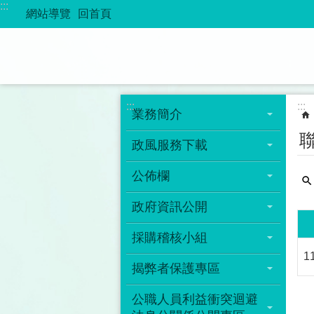
:::
跳到主要內容區塊
網站導覽
回首頁
:::
:::
業務簡介
政風服務下載
公佈欄
政府資訊公開
採購稽核小組
1
揭弊者保護專區
公職人員利益衝突迴避