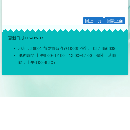
公
佈
欄
回上一頁
回最上面
政
府
:::
資
更新日期
115-08-03
訊
地址：36001 苗栗市縣府路100號 ‧電話：037-356639
公
開
服務時間 上午8:00~12:00、13:00~17:00（彈性上班時
間：上午8:00~8:30）
採
購
稽
核
小
組
揭
弊
者
保