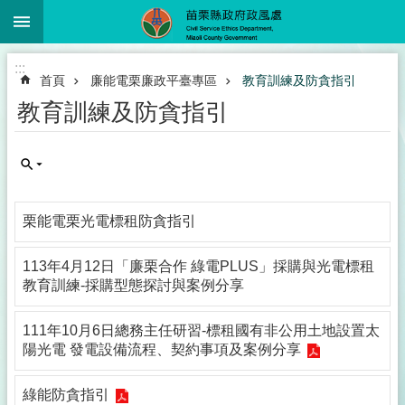
:::
跳到主要內容區塊
進
:::
階
首頁
廉能電栗廉政平臺專區
教育訓練及防貪指引
搜
尋
教育訓練及防貪指引
業
務
栗能電栗光電標租防貪指引
簡
介
113年4月12日「廉栗合作 綠電PLUS」採購與光電標租
政
教育訓練-採購型態探討與案例分享
風
服
111年10月6日總務主任研習-標租國有非公用土地設置太
務
陽光電 發電設備流程、契約事項及案例分享
下
載
綠能防貪指引