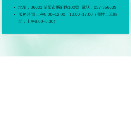
公
地址：36001 苗栗市縣府路100號 ‧電話：037-356639
佈
欄
服務時間 上午8:00~12:00、13:00~17:00（彈性上班時
間：上午8:00~8:30）
政
府
資
訊
公
開
採
購
稽
核
小
組
揭
弊
者
保