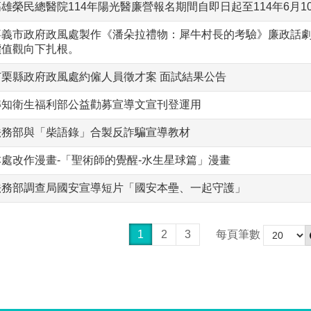
高雄榮民總醫院114年陽光醫廉營報名期間自即日起至114年6月1
嘉義市政府政風處製作《潘朵拉禮物：犀牛村長的考驗》廉政話
價值觀向下扎根。
苗栗縣政府政風處約僱人員徵才案 面試結果公告
轉知衛生福利部公益勸募宣導文宣刊登運用
法務部與「柴語錄」合製反詐騙宣導教材
本處改作漫畫-「聖術師的覺醒-水生星球篇」漫畫
法務部調查局國安宣導短片「國安本壘、一起守護」
1
2
3
每頁筆數