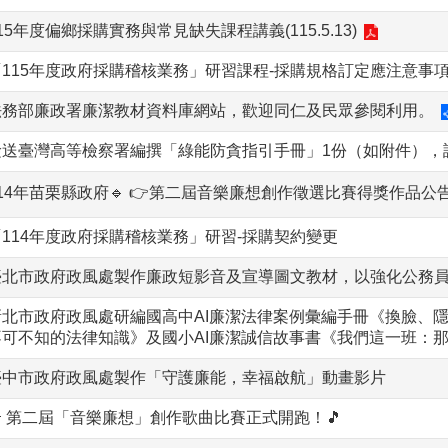
15年度偏鄉採購實務與常見缺失課程講義(115.5.13)
「115年度政府採購稽核業務」研習課程-採購規格訂定應注意事
法務部廉政署廉潔教材資料庫網站，歡迎同仁及民眾參閱利用。
檢送臺灣高等檢察署編撰「綠能防貪指引手冊」1份（如附件），
14年苗栗縣政府🔹 👉第二屆音樂廉想創作徵選比賽得獎作品公告
「114年度政府採購稽核業務」研習-採購契約變更
臺北市政府政風處製作廉政短影音及宣導圖文教材，以強化公務
新北市政府政風處研編國高中AI廉潔法律案例彙編手冊《換臉、隱
不可不知的法律知識》及國小AI廉潔誠信故事書《我們這一班：那
臺中市政府政風處製作「守護廉能，幸福啟航」動畫影片
🎶 第二屆「音樂廉想」創作歌曲比賽正式開跑！🎵