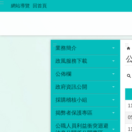
:::
跳到主要內容區塊
網站導覽
回首頁
:::
:::
業務簡介
政風服務下載
公佈欄
政府資訊公開
採購稽核小組
1
揭弊者保護專區
0
公職人員利益衝突迴避
1