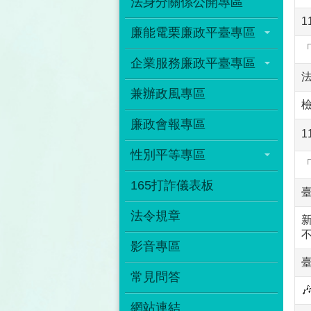
法身分關係公開專區
1
廉能電栗廉政平臺專區
企業服務廉政平臺專區
兼辦政風專區
廉政會報專區
1
性別平等專區
165打詐儀表板
法令規章
影音專區
常見問答
網站連結