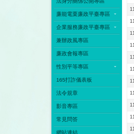
法身分關係公開專區
1
廉能電栗廉政平臺專區
1
企業服務廉政平臺專區
兼辦政風專區
廉政會報專區
1
性別平等專區
1
165打詐儀表板
1
法令規章
1
1
影音專區
1
常見問答
1
網站連結