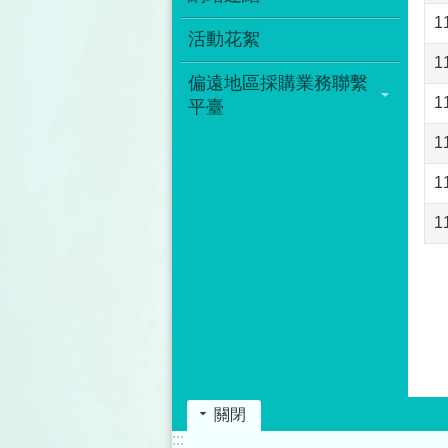
1
活動花絮
1
偏遠地區採購業務聯繫
1
平臺
1
1
1
關閉
:::