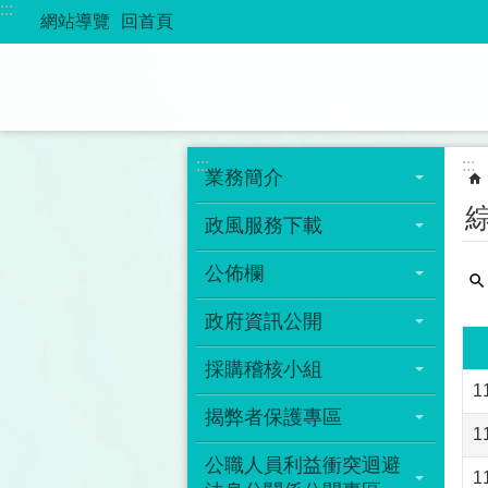
:::
跳到主要內容區塊
網站導覽
回首頁
:::
:::
業務簡介
政風服務下載
公佈欄
政府資訊公開
採購稽核小組
揭弊者保護專區
公職人員利益衝突迴避
1