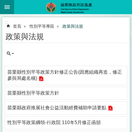
:::
跳到主要內容區塊
進
:::
階
首頁
性別平等專區
政策與法規
搜
尋
政策與法規
業
務
苗栗縣性別平等政策方針修正公告(因應組織再造，修正
簡
參與局處名稱)
介
政
苗栗縣性別平等政策方針
風
服
苗栗縣政府推展社會公益活動經費補助申請要點
務
下
載
性別平等政策綱領-行政院 110年5月修正函頒