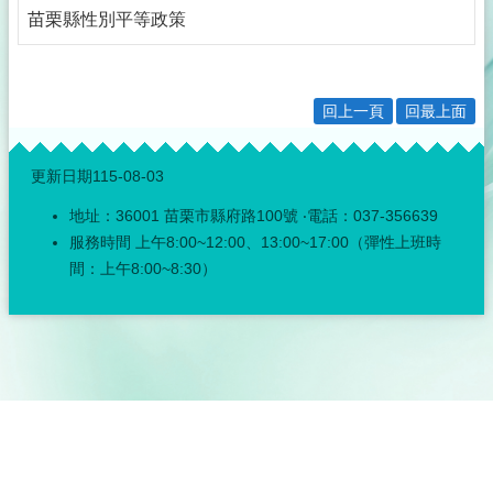
公
苗栗縣性別平等政策
佈
欄
政
回上一頁
回最上面
府
資
:::
訊
更新日期
115-08-03
公
開
地址：36001 苗栗市縣府路100號 ‧電話：037-356639
服務時間 上午8:00~12:00、13:00~17:00（彈性上班時
採
間：上午8:00~8:30）
購
稽
核
小
組
揭
弊
者
保