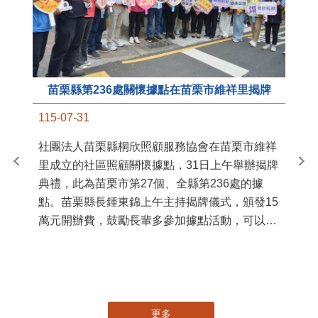
苗栗縣第236處關懷據點在苗栗市維祥里揭牌
11
115-07-31
國
社團法人苗栗縣桐欣照顧服務協會在苗栗市維祥
苗
里成立的社區照顧關懷據點，31日上午舉辦揭牌
署
典禮，此為苗栗市第27個、全縣第236處的據
作
點。苗栗縣長鍾東錦上午主持揭牌儀式，頒發15
縣
萬元開辦費，鼓勵長輩多參加據點活動，可以更
手
加健康、長壽。 坐落於苗栗市維祥里光華街89
號的社區照顧關懷據點，今 ...
更多