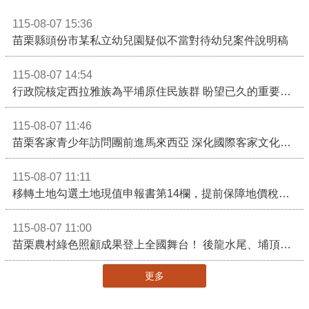
115-08-07 15:36
苗栗縣頭份市某私立幼兒園疑似不當對待幼兒案件說明稿
115-08-07 14:54
行政院核定西拉雅族為平埔原住民族群 盼望已久的重要時刻到來！8月13日起受理民族成員名冊登記
115-08-07 11:46
苗栗客家青少年訪問團前進馬來西亞 深化國際客家文化交流
115-08-07 11:11
移轉土地勾選土地現值申報書第14欄，提前保障地價稅節稅權益
115-08-07 11:00
苗栗農村綠色照顧成果登上全國舞台！ 後龍水尾、埔頂社區前進2026高齡健康產業博覽會
更多