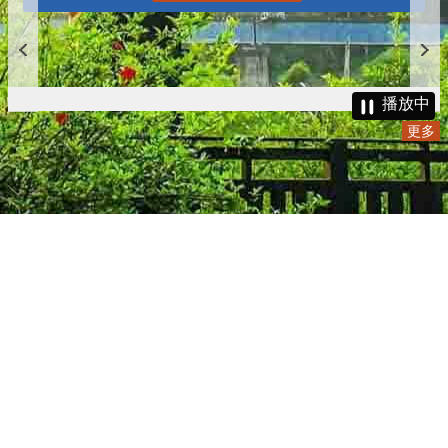
播放中
更多
:::
更新日期
115-08-07
瀏覽人次
4783902
版權所有 © 苗栗縣政府 Copyright 2019 Miaoli County Government
All rights reserved.
36001 苗栗市縣府路100號(第一辦公大樓)、36046 苗栗市府前路1號
(第二辦公大樓) 電話:1999(限苗栗縣內撥打), 037-322150(外縣市)
服務時間：上午8:00~12:00、13:00~17:00（彈性上班時間：上午
8:00~8:30）