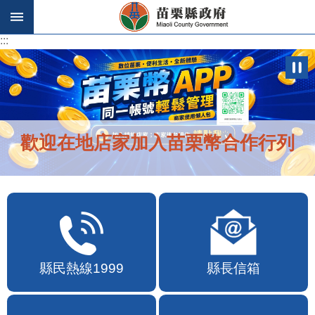
跳到主要內容區塊
:::
:::
歡迎在地店家加入苗栗幣合作行列
縣民熱線1999
縣長信箱