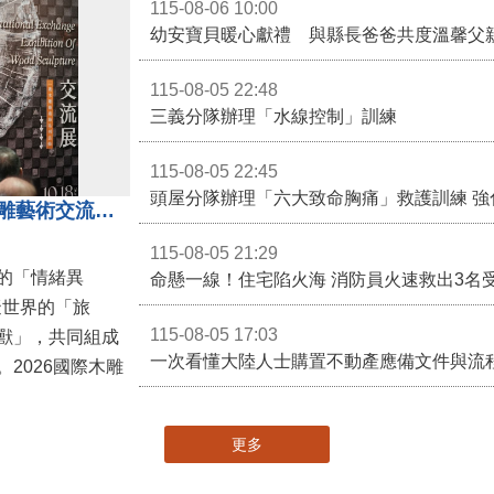
115-08-06 10:00
幼安寶貝暖心獻禮 與縣長爸爸共度溫馨父
115-08-05 22:48
三義分隊辦理「水線控制」訓練
115-08-05 22:45
頭屋分隊辦理「六大致命胸痛」救護訓練 強
「鎮展三寶」亮相！2026國際木雕藝術交流展登場 國際木雕競賽得獎入圍名單同步揭曉
115-08-05 21:29
的「情緒異
命懸一線！住宅陷火海 消防員火速救出3名
擬世界的「旅
115-08-05 17:03
獸」，共同組成
一次看懂大陸人士購置不動產應備文件與流
2026國際木雕
更多