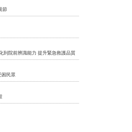
親節
化到院前辨識能力 提升緊急救護品質
受困民眾
程