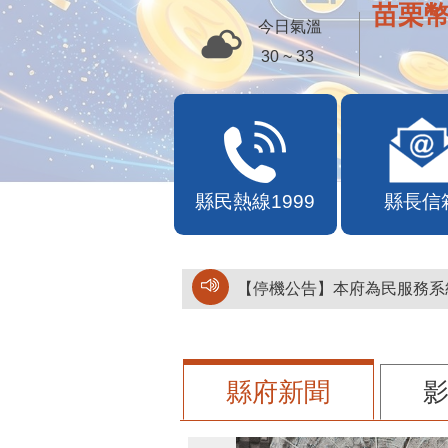
苗栗幣
今日氣溫
30 ~ 33
縣民熱線1999
縣長信
【停機公告】本府為民服務系統
縣府新聞