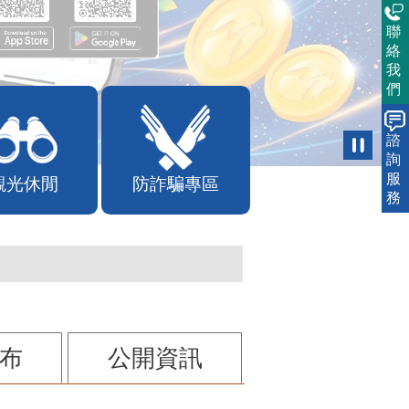
聯
絡
我
們
諮
詢
服
觀光休閒
防詐騙專區
務
布
公開資訊