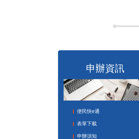
申辦資訊
便民快e通
表單下載
申辦須知