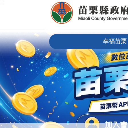
:::
跳到主要內容區塊
:::
幸福苗栗