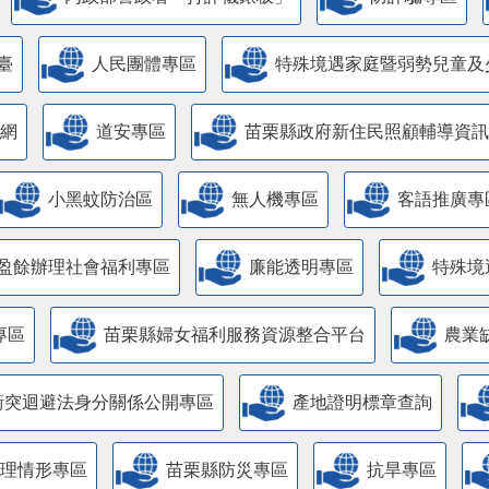
臺
人民團體專區
特殊境遇家庭暨弱勢兒童及
網
道安專區
苗栗縣政府新住民照顧輔導資訊
小黑蚊防治區
無人機專區
客語推廣專
盈餘辦理社會福利專區
廉能透明專區
特殊境
專區
苗栗縣婦女福利服務資源整合平台
農業
衝突迴避法身分關係公開專區
產地證明標章查詢
管理情形專區
苗栗縣防災專區
抗旱專區