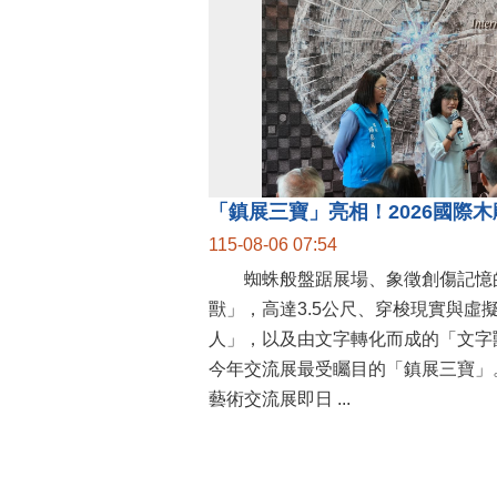
115-08-06 07:54
蜘蛛般盤踞展場、象徵創傷記憶
獸」，高達3.5公尺、穿梭現實與虛
人」，以及由文字轉化而成的「文字
今年交流展最受矚目的「鎮展三寶」。
藝術交流展即日 ...