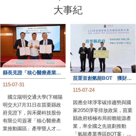
大事紀
縣長見證「核心醫療產業推動園區」產學合作簽約儀式
苗栗首創氫能BOT 獲財政部「突破之翼」肯定
115-07-31
115-07-24
國立陽明交通大學(下稱陽
因應全球淨零碳排趨勢與國
明交大)7月31日在苗栗縣政
家2050淨零排放政策，苗栗
府見證下，與禾榮科技股份
縣政府積極布局前瞻能源產
有限公司簽署「核心醫療產
業，率全國之先規劃推動
業推動園區」產學暨人才培
「氫能產業專區BOT案」，