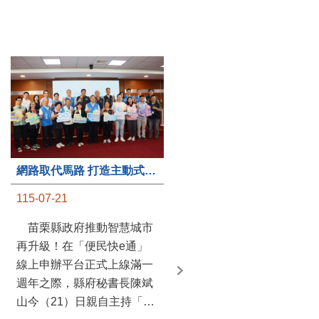
第235處關懷據點揭牌運作 縣長宣布共餐補助將加碼到1萬元
網路取代馬路 打造主動式數位便民服務 苗栗便民快e通 2.0智慧升級啟用
115-07-20
115-07-21
苗栗縣政府攜手牧田家庭
苗栗縣政府推動智慧城市
關懷協會，在頭屋鄉設立的
再升級！在「便民快e通」
社區照顧關懷據點20日揭牌
線上申辦平台正式上線滿一
運作，這是鄉內第6個、全
週年之際，縣府秘書長陳斌
縣第235處的據點；縣長鍾
山今（21）日親自主持「便
東錦在主持揭牌儀式推進據