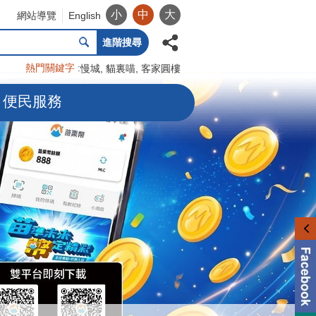
小
中
大
網站導覽
English
進階搜尋
熱門關鍵字
慢城
貓裏喵
客家圓樓
便民服務