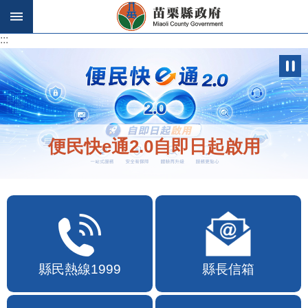
跳到主要內容區塊
:::
:::
便民快e通2.0自即日起啟用
縣民熱線1999
縣長信箱