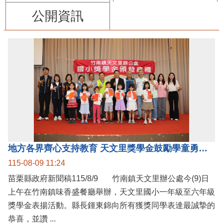
公開資訊
地方各界齊心支持教育 天文里獎學金鼓勵學童勇敢追夢
115-08-09 11:24
苗栗縣政府新聞稿115/8/9 竹南鎮天文里辦公處今(9)日
上午在竹南鎮味香盛餐廳舉辦，天文里國小一年級至六年級
獎學金表揚活動。縣長鍾東錦向所有獲獎同學表達最誠摯的
恭喜，並讚 ...