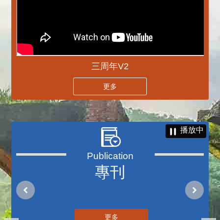
三周年V2
更多
播放中
專刊
更多