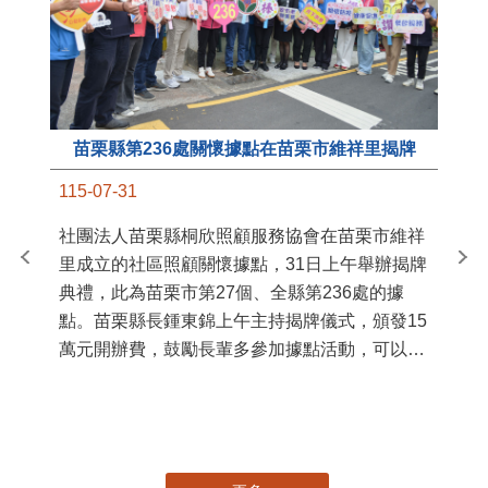
苗栗縣第236處關懷據點在苗栗市維祥里揭牌
11
115-07-31
國
社團法人苗栗縣桐欣照顧服務協會在苗栗市維祥
苗
里成立的社區照顧關懷據點，31日上午舉辦揭牌
署
典禮，此為苗栗市第27個、全縣第236處的據
作
點。苗栗縣長鍾東錦上午主持揭牌儀式，頒發15
縣
萬元開辦費，鼓勵長輩多參加據點活動，可以更
手
加健康、長壽。 坐落於苗栗市維祥里光華街89
號的社區照顧關懷據點，今 ...