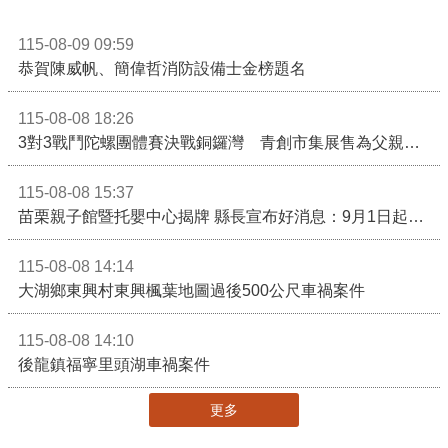
115-08-09 09:59
恭賀陳威帆、簡偉哲消防設備士金榜題名
115-08-08 18:26
3對3戰鬥陀螺團體賽決戰銅鑼灣 青創市集展售為父親節增添繽紛
115-08-08 15:37
苗栗親子館暨托嬰中心揭牌 縣長宣布好消息：9月1日起調降臨時托嬰費用
115-08-08 14:14
大湖鄉東興村東興楓葉地圖過後500公尺車禍案件
115-08-08 14:10
後龍鎮福寧里頭湖車禍案件
更多