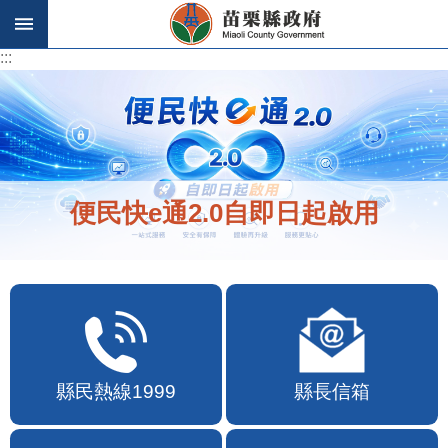
跳到主要內容區塊
:::
:::
便民快e通2.0自即日起啟用
縣民熱線1999
縣長信箱