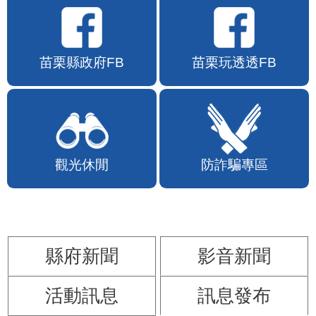
苗栗縣政府FB
苗栗玩透透FB
觀光休閒
防詐騙專區
縣府新聞
影音新聞
活動訊息
訊息發布