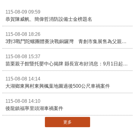
115-08-09 09:59
恭賀陳威帆、簡偉哲消防設備士金榜題名
115-08-08 18:26
3對3戰鬥陀螺團體賽決戰銅鑼灣 青創市集展售為父親節增添繽紛
115-08-08 15:37
苗栗親子館暨托嬰中心揭牌 縣長宣布好消息：9月1日起調降臨時托嬰費用
115-08-08 14:14
大湖鄉東興村東興楓葉地圖過後500公尺車禍案件
115-08-08 14:10
後龍鎮福寧里頭湖車禍案件
更多