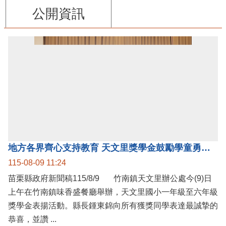
公開資訊
地方各界齊心支持教育 天文里獎學金鼓勵學童勇敢追夢
115-08-09 11:24
苗栗縣政府新聞稿115/8/9 竹南鎮天文里辦公處今(9)日
上午在竹南鎮味香盛餐廳舉辦，天文里國小一年級至六年級
獎學金表揚活動。縣長鍾東錦向所有獲獎同學表達最誠摯的
恭喜，並讚 ...