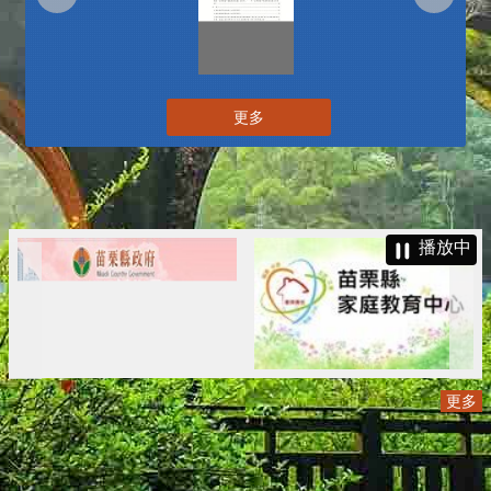
更多
播放中
更多