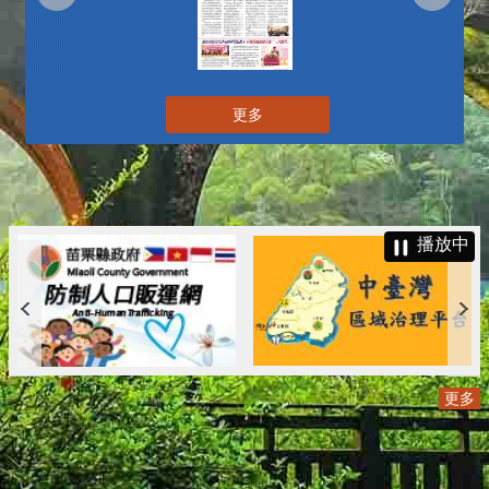
更多
播放中
更多