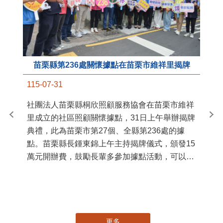
苗栗縣第236處關懷據點在苗栗市維祥里揭牌
11
115-07-31
國
社團法人苗栗縣桐欣照顧服務協會在苗栗市維祥
苗
里成立的社區照顧關懷據點，31日上午舉辦揭牌
署
典禮，此為苗栗市第27個、全縣第236處的據
作
點。苗栗縣長鍾東錦上午主持揭牌儀式，頒發15
縣
萬元開辦費，鼓勵長輩多參加據點活動，可以更
手
加健康、長壽。 坐落於苗栗市維祥里光華街89
號的社區照顧關懷據點，今 ...
更多