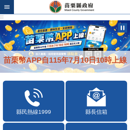
跳到主要內容區塊
:::
:::
苗栗幣APP自115年7月10日10時上線
縣民熱線1999
縣長信箱