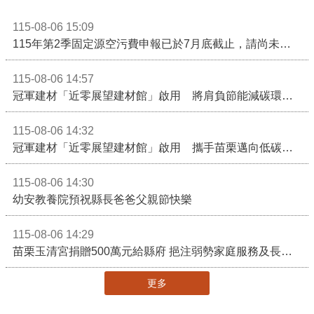
115-08-06 15:09
115年第2季固定源空污費申報已於7月底截止，請尚未申報公私場所儘速完成申繳，以免面臨滯納金及罰鍰!
115-08-06 14:57
冠軍建材「近零展望建材館」啟用 將肩負節能減碳環境教育重任
115-08-06 14:32
冠軍建材「近零展望建材館」啟用 攜手苗栗邁向低碳建築新未來
115-08-06 14:30
幼安教養院預祝縣長爸爸父親節快樂
115-08-06 14:29
苗栗玉清宮捐贈500萬元給縣府 挹注弱勢家庭服務及長照醫療資源
更多