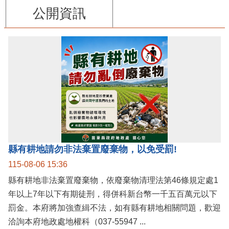
公開資訊
縣有耕地請勿非法棄置廢棄物，以免受罰!
115-08-06 15:36
縣有耕地非法棄置廢棄物，依廢棄物清理法第46條規定處1
年以上7年以下有期徒刑，得併科新台幣一千五百萬元以下
罰金。本府將加強查緝不法，如有縣有耕地相關問題，歡迎
洽詢本府地政處地權科（037-55947 ...