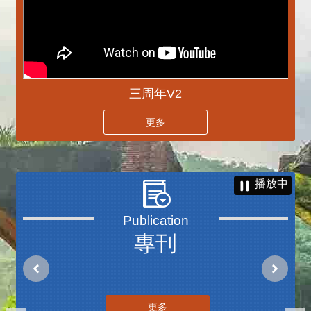
三周年V2
更多
播放中
專刊
更多