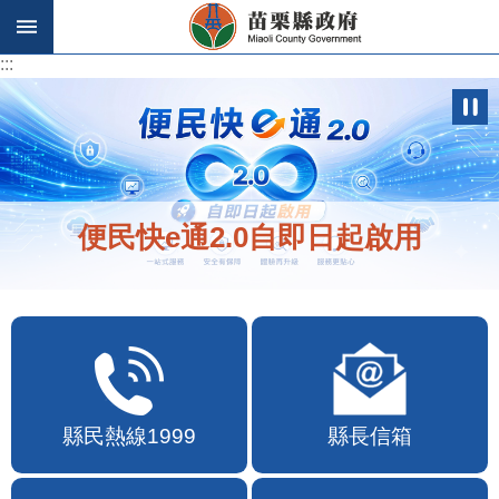
跳到主要內容區塊
:::
:::
便民快e通2.0自即日起啟用
縣民熱線1999
縣長信箱