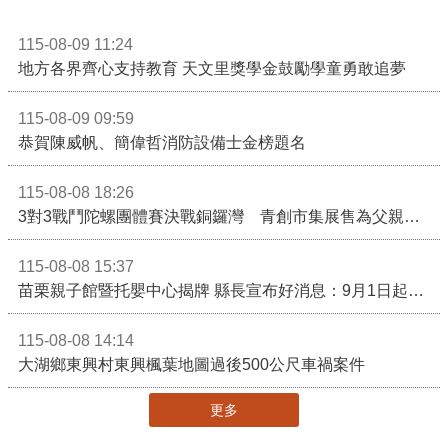
115-08-09 11:24
地方各界齊心支持教育 天文里獎學金鼓勵學童勇敢追夢
115-08-09 09:59
恭賀陳威帆、簡偉哲消防設備士金榜題名
115-08-08 18:26
3對3戰鬥陀螺團體賽決戰銅鑼灣 青創市集展售為父親節增添繽紛
115-08-08 15:37
苗栗親子館暨托嬰中心揭牌 縣長宣布好消息：9月1日起調降臨時托嬰費用
115-08-08 14:14
大湖鄉東興村東興楓葉地圖過後500公尺車禍案件
更多