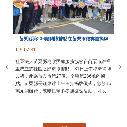
苗栗縣第236處關懷據點在苗栗市維祥里揭牌
11
115-07-31
國
社團法人苗栗縣桐欣照顧服務協會在苗栗市維祥
苗
里成立的社區照顧關懷據點，31日上午舉辦揭牌
署
典禮，此為苗栗市第27個、全縣第236處的據
作
點。苗栗縣長鍾東錦上午主持揭牌儀式，頒發15
縣
萬元開辦費，鼓勵長輩多參加據點活動，可以更
手
加健康、長壽。 坐落於苗栗市維祥里光華街89
號的社區照顧關懷據點，今 ...