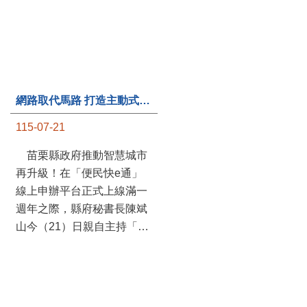
網路取代馬路 打造主動式數位便民服務 苗栗便民快e通 2.0智慧升級啟用
第235處關懷據點揭牌運作 縣長宣布共餐補助將加碼到1萬元
115-07-21
115-07-20
苗栗縣政府推動智慧城市
苗栗縣政府攜手牧田家庭
再升級！在「便民快e通」
關懷協會，在頭屋鄉設立的
線上申辦平台正式上線滿一
社區照顧關懷據點20日揭牌
週年之際，縣府秘書長陳斌
運作，這是鄉內第6個、全
山今（21）日親自主持「便
縣第235處的據點；縣長鍾
民快e通 2.0 啟用記者會」，
東錦在主持揭牌儀式推進據
宣布系統全面升級。數位發
點總數的同時，也宣布年底
展部資料創新司陳怡君副司
前可望將共餐補助直接調高
長蒞臨指導，共同表示對地
到每個月1萬元，另促鄉鎮