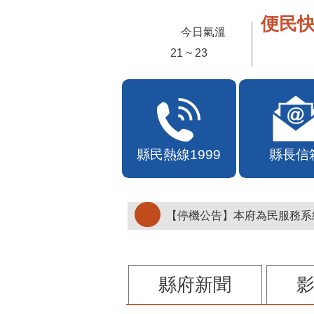
便民快
今日氣溫
30 ~ 33
縣民熱線1999
縣長信
【停機公告】本府為民服務系統
縣府新聞