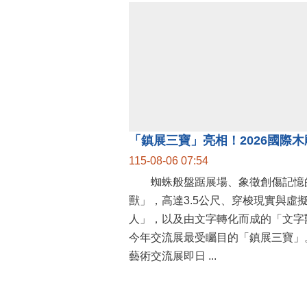
115-08-06 07:54
蜘蛛般盤踞展場、象徵創傷記憶
獸」，高達3.5公尺、穿梭現實與虛
人」，以及由文字轉化而成的「文字
今年交流展最受矚目的「鎮展三寶」。
藝術交流展即日 ...