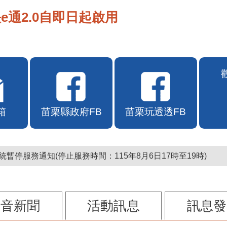
e通2.0自即日起啟用
箱
苗栗縣政府FB
苗栗玩透透FB
暫停服務通知(停止服務時間：115年8月6日17時至19時)
影音新聞
活動訊息
訊息發