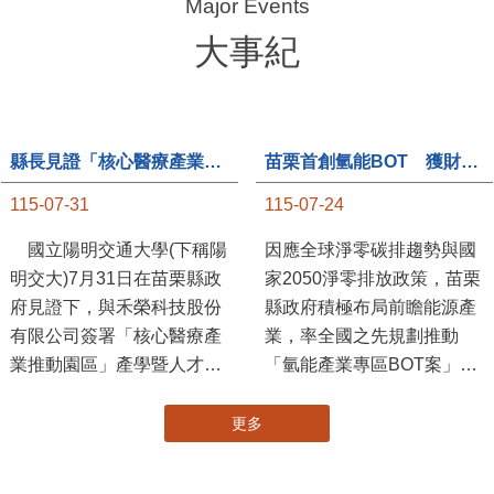
大事紀
縣長見證「核心醫療產業推動園區」產學合作簽約儀式
苗栗首創氫能BOT 獲財政部「突破之翼」肯定
115-07-31
115-07-24
國立陽明交通大學(下稱陽
因應全球淨零碳排趨勢與國
明交大)7月31日在苗栗縣政
家2050淨零排放政策，苗栗
府見證下，與禾榮科技股份
縣政府積極布局前瞻能源產
有限公司簽署「核心醫療產
業，率全國之先規劃推動
業推動園區」產學暨人才培