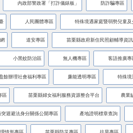
內政部警政署「打詐儀錶板」
防詐騙專區
臺
人民團體專區
特殊境遇家庭暨弱勢兒童及
網
道安專區
苗栗縣政府新住民照顧輔導資訊
小黑蚊防治區
無人機專區
客語推廣專
盈餘辦理社會福利專區
廉能透明專區
特殊境
專區
苗栗縣婦女福利服務資源整合平台
農業
衝突迴避法身分關係公開專區
產地證明標章查詢
管理情形專區
苗栗縣防災專區
抗旱專區