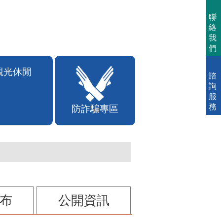
聯
絡
我
們
諮
詢
服
務
觀光休閒
防詐騙專區
布
公開資訊