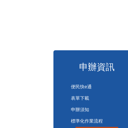
申辦資訊
便民快e通
表單下載