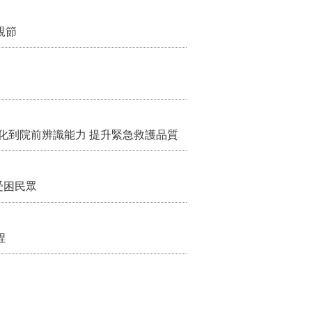
親節
化到院前辨識能力 提升緊急救護品質
受困民眾
程