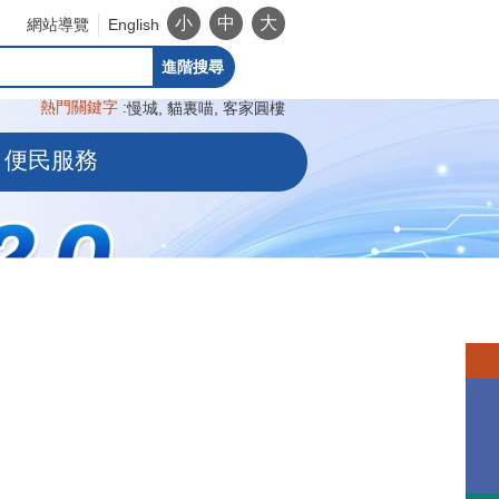
小
中
大
網站導覽
English
進階搜尋
熱門關鍵字
慢城
貓裏喵
客家圓樓
便民服務