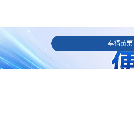
:::
跳到主要內容區塊
:::
幸福苗栗