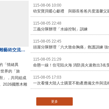
115-08-06 10:00
幼安寶貝暖心獻禮 與縣長爸爸共度溫馨父
115-08-05 22:48
三義分隊辦理「水線控制」訓練
115-08-05 22:45
頭屋分隊辦理「六大致命胸痛」救護訓練 強
「鎮展三寶」亮相！2026國際木雕藝術交流展登場 國際木雕競賽得獎入圍名單同步揭曉
115-08-05 21:29
的「情緒異
命懸一線！住宅陷火海 消防員火速救出3名
擬世界的「旅
115-08-05 17:03
獸」，共同組成
一次看懂大陸人士購置不動產應備文件與流
2026國際木雕
更多