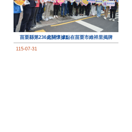
苗栗縣第236處關懷據點在苗栗市維祥里揭牌
11
115-07-31
國
社團法人苗栗縣桐欣照顧服務協會在苗栗市維祥
苗
里成立的社區照顧關懷據點，31日上午舉辦揭牌
署
典禮，此為苗栗市第27個、全縣第236處的據
作
點。苗栗縣長鍾東錦上午主持揭牌儀式，頒發15
縣
萬元開辦費，鼓勵長輩多參加據點活動，可以更
手
加健康、長壽。 坐落於苗栗市維祥里光華街89
號的社區照顧關懷據點，今 ...
更多