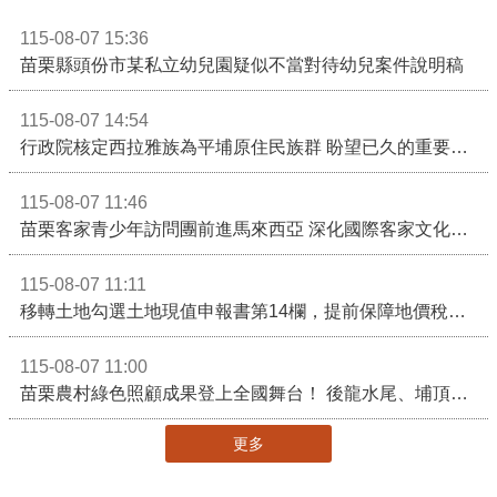
115-08-07 15:36
苗栗縣頭份市某私立幼兒園疑似不當對待幼兒案件說明稿
115-08-07 14:54
行政院核定西拉雅族為平埔原住民族群 盼望已久的重要時刻到來！8月13日起受理民族成員名冊登記
115-08-07 11:46
苗栗客家青少年訪問團前進馬來西亞 深化國際客家文化交流
115-08-07 11:11
移轉土地勾選土地現值申報書第14欄，提前保障地價稅節稅權益
115-08-07 11:00
苗栗農村綠色照顧成果登上全國舞台！ 後龍水尾、埔頂社區前進2026高齡健康產業博覽會
更多