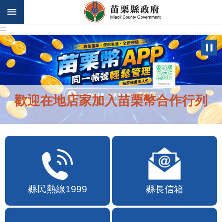
跳到主要內容區塊
:::
:::
歡迎在地店家加入苗栗幣合作行列
縣民熱線1999
縣長信箱