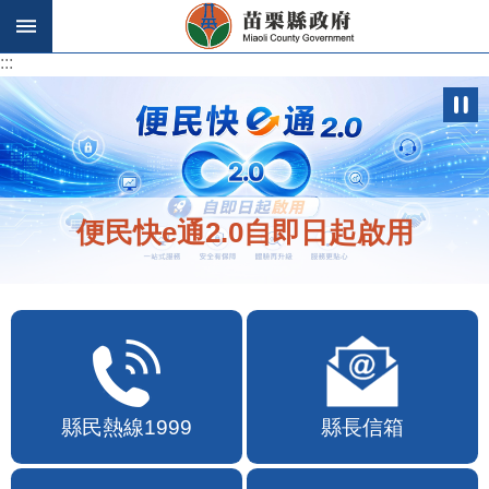
跳到主要內容區塊
:::
:::
便民快e通2.0自即日起啟用
縣民熱線1999
縣長信箱