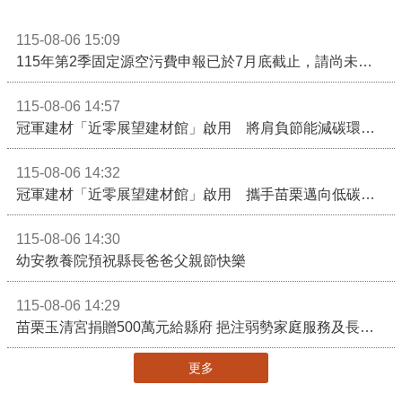
115-08-06 15:09
115年第2季固定源空污費申報已於7月底截止，請尚未申報公私場所儘速完成申繳，以免面臨滯納金及罰鍰!
115-08-06 14:57
冠軍建材「近零展望建材館」啟用 將肩負節能減碳環境教育重任
115-08-06 14:32
冠軍建材「近零展望建材館」啟用 攜手苗栗邁向低碳建築新未來
115-08-06 14:30
幼安教養院預祝縣長爸爸父親節快樂
115-08-06 14:29
苗栗玉清宮捐贈500萬元給縣府 挹注弱勢家庭服務及長照醫療資源
更多