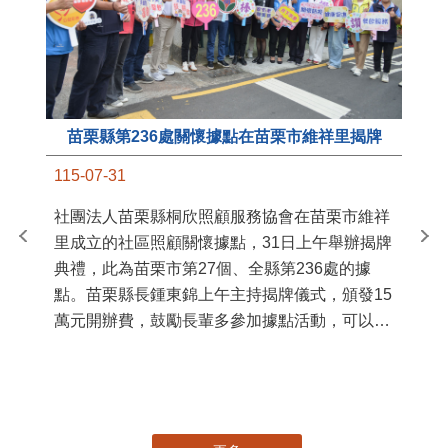
苗栗縣第236處關懷據點在苗栗市維祥里揭牌
11
115-07-31
國
社團法人苗栗縣桐欣照顧服務協會在苗栗市維祥
苗
里成立的社區照顧關懷據點，31日上午舉辦揭牌
署
典禮，此為苗栗市第27個、全縣第236處的據
作
點。苗栗縣長鍾東錦上午主持揭牌儀式，頒發15
縣
萬元開辦費，鼓勵長輩多參加據點活動，可以更
手
加健康、長壽。 坐落於苗栗市維祥里光華街89
號的社區照顧關懷據點，今 ...