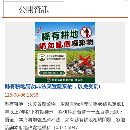
公開資訊
縣有耕地請勿非法棄置廢棄物，以免受罰!
115-08-06 15:36
縣有耕地非法棄置廢棄物，依廢棄物清理法第46條規定處1
年以上7年以下有期徒刑，得併科新台幣一千五百萬元以下
罰金。本府將加強查緝不法，如有縣有耕地相關問題，歡迎
洽詢本府地政處地權科（037-55947 ...