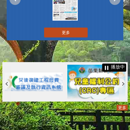
更多
播放中
更多