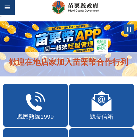
跳到主要內容區塊
:::
:::
歡迎在地店家加入苗栗幣合作行列
縣民熱線1999
縣長信箱