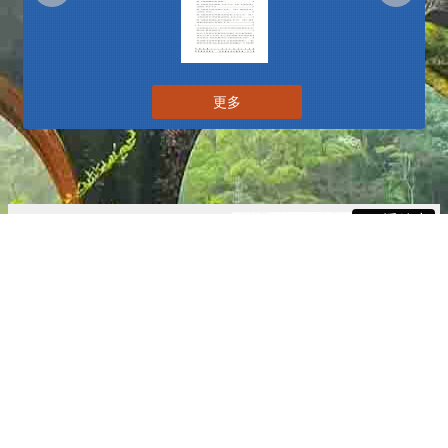
更多
播放中
更多