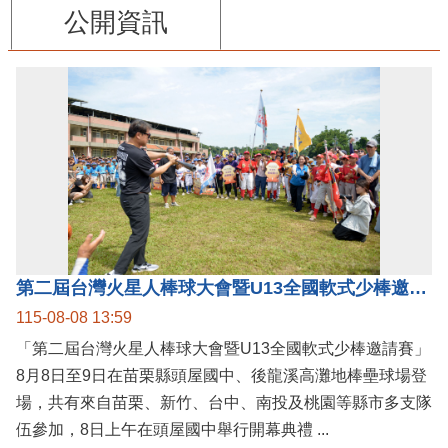
公開資訊
第二屆台灣火星人棒球大會暨U13全國軟式少棒邀請賽在苗栗舉辦
115-08-08 13:59
「第二屆台灣火星人棒球大會暨U13全國軟式少棒邀請賽」
8月8日至9日在苗栗縣頭屋國中、後龍溪高灘地棒壘球場登
場，共有來自苗栗、新竹、台中、南投及桃園等縣市多支隊
伍參加，8日上午在頭屋國中舉行開幕典禮 ...