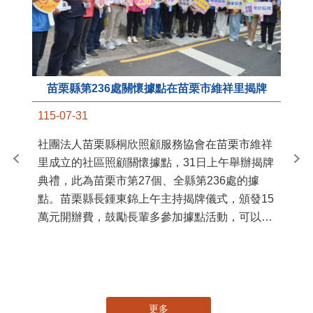
苗栗縣第236處關懷據點在苗栗市維祥里揭牌
11
115-07-31
國
社團法人苗栗縣桐欣照顧服務協會在苗栗市維祥
苗
里成立的社區照顧關懷據點，31日上午舉辦揭牌
署
典禮，此為苗栗市第27個、全縣第236處的據
作
點。苗栗縣長鍾東錦上午主持揭牌儀式，頒發15
縣
萬元開辦費，鼓勵長輩多參加據點活動，可以更
手
加健康、長壽。 坐落於苗栗市維祥里光華街89
號的社區照顧關懷據點，今 ...
更多