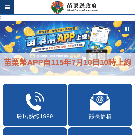
跳到主要內容區塊
:::
:::
苗栗幣APP自115年7月10日10時上線
縣民熱線1999
縣長信箱