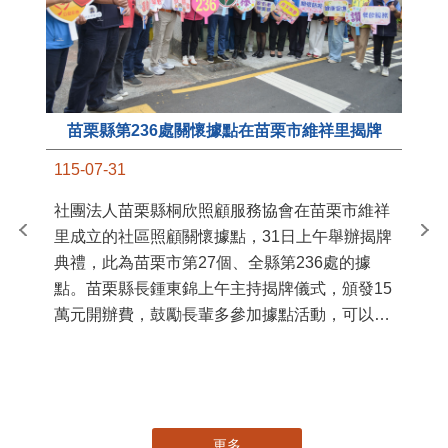
苗栗縣第236處關懷據點在苗栗市維祥里揭牌
11
115-07-31
國
社團法人苗栗縣桐欣照顧服務協會在苗栗市維祥
苗
里成立的社區照顧關懷據點，31日上午舉辦揭牌
署
典禮，此為苗栗市第27個、全縣第236處的據
作
點。苗栗縣長鍾東錦上午主持揭牌儀式，頒發15
縣
萬元開辦費，鼓勵長輩多參加據點活動，可以更
手
加健康、長壽。 坐落於苗栗市維祥里光華街89
號的社區照顧關懷據點，今 ...
更多