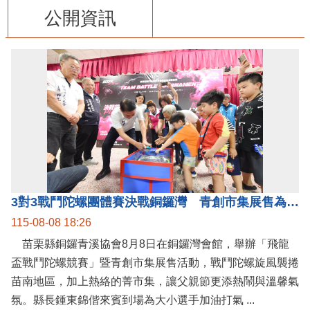
公開資訊
3對3戰鬥陀螺團體賽決戰銅鑼灣 青創市集展售為父親節增添繽紛
115-08-08 18:26
苗栗縣銅鑼青溪協會8月8日在銅鑼灣會館，舉辦「飛龍
盃戰鬥陀螺競賽」暨青創市集展售活動，戰鬥陀螺旋風襲捲
苗南地區，加上熱絡的菁市集，讓父親節更添熱鬧與溫馨氣
氛。縣長鍾東錦偕來賓到場為大小選手加油打氣 ...