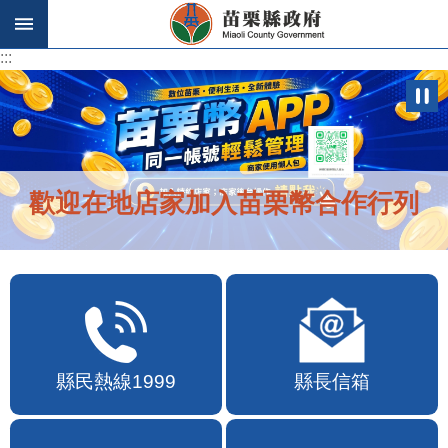
跳到主要內容區塊
:::
:::
歡迎在地店家加入苗栗幣合作行列
縣民熱線1999
縣長信箱