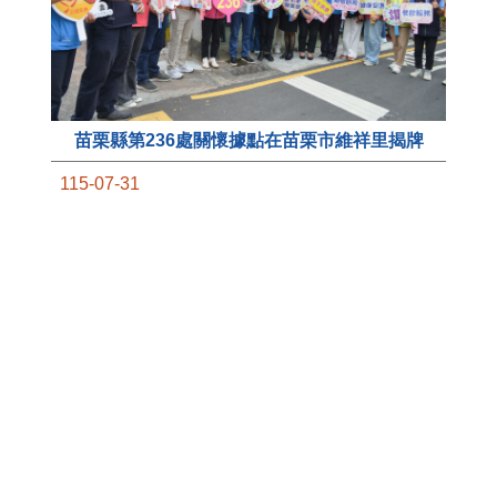
苗栗縣第236處關懷據點在苗栗市維祥里揭牌
11
115-07-31
國
社團法人苗栗縣桐欣照顧服務協會在苗栗市維祥
苗
里成立的社區照顧關懷據點，31日上午舉辦揭牌
署
典禮，此為苗栗市第27個、全縣第236處的據
作
點。苗栗縣長鍾東錦上午主持揭牌儀式，頒發15
縣
萬元開辦費，鼓勵長輩多參加據點活動，可以更
手
加健康、長壽。 坐落於苗栗市維祥里光華街89
號的社區照顧關懷據點，今 ...
更多