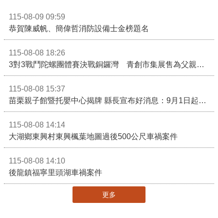
115-08-09 09:59
恭賀陳威帆、簡偉哲消防設備士金榜題名
115-08-08 18:26
3對3戰鬥陀螺團體賽決戰銅鑼灣 青創市集展售為父親節增添繽紛
115-08-08 15:37
苗栗親子館暨托嬰中心揭牌 縣長宣布好消息：9月1日起調降臨時托嬰費用
115-08-08 14:14
大湖鄉東興村東興楓葉地圖過後500公尺車禍案件
115-08-08 14:10
後龍鎮福寧里頭湖車禍案件
更多