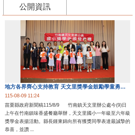
公開資訊
地方各界齊心支持教育 天文里獎學金鼓勵學童勇敢追夢
115-08-09 11:24
苗栗縣政府新聞稿115/8/9 竹南鎮天文里辦公處今(9)日
上午在竹南鎮味香盛餐廳舉辦，天文里國小一年級至六年級
獎學金表揚活動。縣長鍾東錦向所有獲獎同學表達最誠摯的
恭喜，並讚 ...