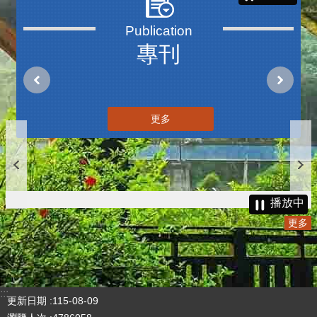
三周年V2
更多
播放中
專刊
更多