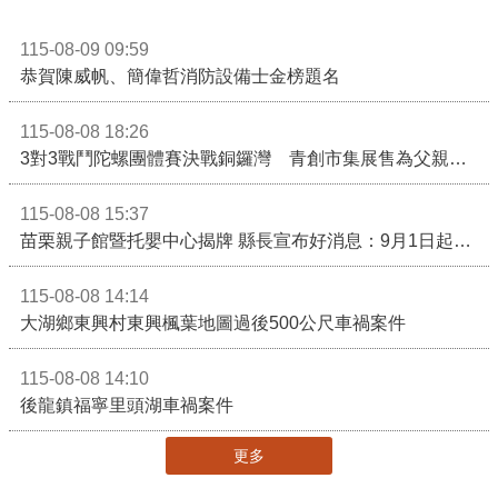
115-08-09 09:59
恭賀陳威帆、簡偉哲消防設備士金榜題名
115-08-08 18:26
3對3戰鬥陀螺團體賽決戰銅鑼灣 青創市集展售為父親節增添繽紛
115-08-08 15:37
苗栗親子館暨托嬰中心揭牌 縣長宣布好消息：9月1日起調降臨時托嬰費用
115-08-08 14:14
大湖鄉東興村東興楓葉地圖過後500公尺車禍案件
115-08-08 14:10
後龍鎮福寧里頭湖車禍案件
更多