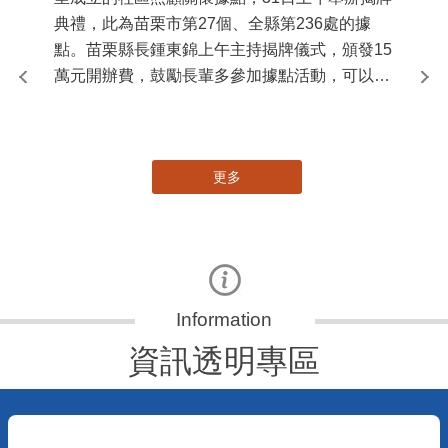
國
苗
署
作
縣
苗栗縣第236處關懷據點在苗栗市維祥里揭牌
手
115-07-31
社團法人苗栗縣桐欣照顧服務協會在苗栗市維祥
里成立的社區照顧關懷據點，31日上午舉辦揭牌
典禮，此為苗栗市第27個、全縣第236處的據
點。苗栗縣長鍾東錦上午主持揭牌儀式，頒發15
萬元開辦費，鼓勵長輩多參加據點活動，可以更
加健康、長壽。 坐落於苗栗市維祥里光華街89
號的社區照顧關懷據點，今 ...
更多