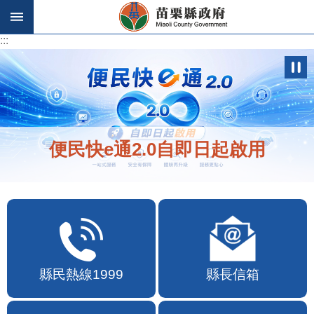
跳到主要內容區塊
:::
:::
便民快e通2.0自即日起啟用
縣民熱線1999
縣長信箱