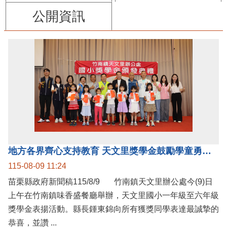
公開資訊
地方各界齊心支持教育 天文里獎學金鼓勵學童勇敢追夢
115-08-09 11:24
苗栗縣政府新聞稿115/8/9 竹南鎮天文里辦公處今(9)日
上午在竹南鎮味香盛餐廳舉辦，天文里國小一年級至六年級
獎學金表揚活動。縣長鍾東錦向所有獲獎同學表達最誠摯的
恭喜，並讚 ...