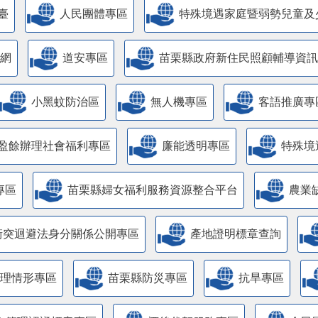
臺
人民團體專區
特殊境遇家庭暨弱勢兒童及
網
道安專區
苗栗縣政府新住民照顧輔導資訊
小黑蚊防治區
無人機專區
客語推廣專
盈餘辦理社會福利專區
廉能透明專區
特殊境
專區
苗栗縣婦女福利服務資源整合平台
農業
衝突迴避法身分關係公開專區
產地證明標章查詢
管理情形專區
苗栗縣防災專區
抗旱專區