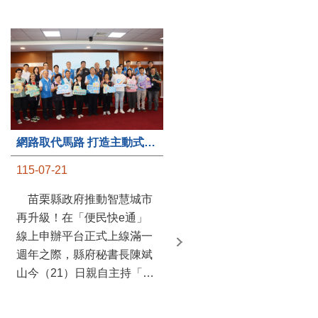
第235處關懷據點揭牌運作 縣長宣布共餐補助將加碼到1萬元
網路取代馬路 打造主動式數位便民服務 苗栗便民快e通 2.0智慧升級啟用
115-07-20
115-07-21
苗栗縣政府攜手牧田家庭
苗栗縣政府推動智慧城市
關懷協會，在頭屋鄉設立的
再升級！在「便民快e通」
社區照顧關懷據點20日揭牌
線上申辦平台正式上線滿一
運作，這是鄉內第6個、全
週年之際，縣府秘書長陳斌
縣第235處的據點；縣長鍾
山今（21）日親自主持「便
東錦在主持揭牌儀式推進據
民快e通 2.0 啟用記者會」，
點總數的同時，也宣布年底
宣布系統全面升級。數位發