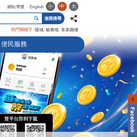
小
中
大
網站導覽
English
進階搜尋
熱門關鍵字
慢城
貓裏喵
客家圓樓
便民服務