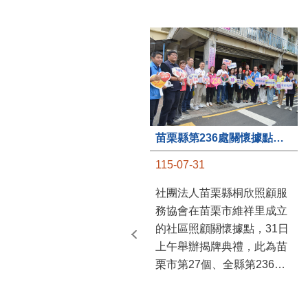
苗栗縣第236處關懷據點在苗栗市維祥里揭牌
115-07-31
社團法人苗栗縣桐欣照顧服
務協會在苗栗市維祥里成立
的社區照顧關懷據點，31日
上午舉辦揭牌典禮，此為苗
栗市第27個、全縣第236處
的據點。苗栗縣長鍾東錦上
午主持揭牌儀式，頒發15萬