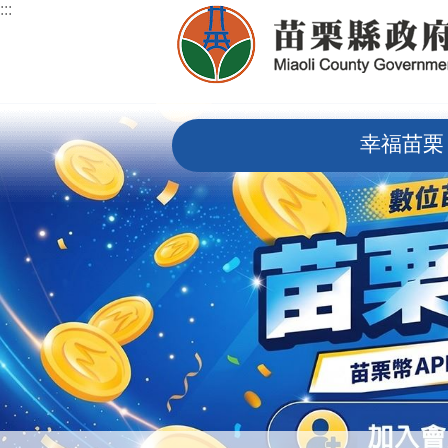
:::
跳到主要內容區塊
:::
幸福苗栗