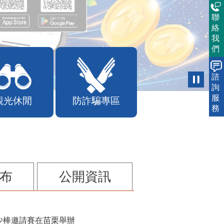
聯
絡
我
們
諮
詢
服
觀光休閒
防詐騙專區
務
布
公開資訊
少棒邀請賽在苗栗舉辦