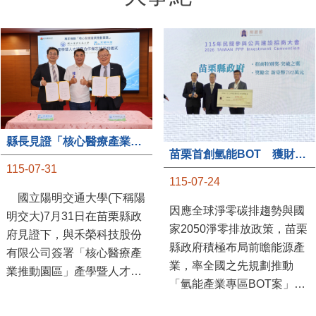
縣長見證「核心醫療產業推動園區」產學合作簽約儀式
苗栗首創氫能BOT 獲財政部「突破之翼」肯定
115-07-31
115-07-24
國立陽明交通大學(下稱陽
因應全球淨零碳排趨勢與國
明交大)7月31日在苗栗縣政
家2050淨零排放政策，苗栗
府見證下，與禾榮科技股份
縣政府積極布局前瞻能源產
有限公司簽署「核心醫療產
業，率全國之先規劃推動
業推動園區」產學暨人才培
「氫能產業專區BOT案」，
育合作備忘錄，為苗栗產業
透過促進民間參與公共建設
升級注入新動能，會中，縣