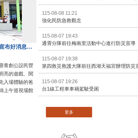
115-08-08 11:21
強化民防急救觀念
115-08-07 19:43
通霄分隊前往梅南里活動中心進行防災宣導
苗栗親子館暨托嬰中心揭牌 縣長宣布好消息：9月1日起調降臨時托嬰費用
115-08-07 19:38
暨青創公設民營
第四救災救護大隊前往西湖天福宮辦理防災
明亮的遊戲、閱
115-08-07 19:26
先入場體驗的爸
台1線工程車車禍駕駛受困
錦上午巡視場館
更多