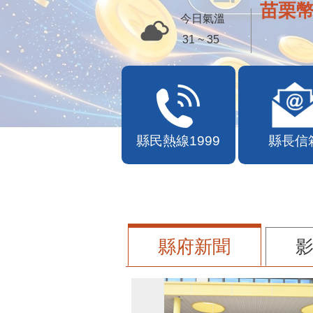
苗栗幣
今日氣溫
31 ~ 35
縣民熱線1999
縣長信
縣府新聞