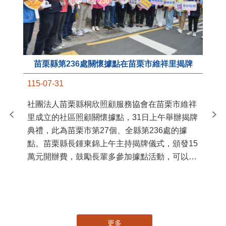
苗栗縣第236處關懷據點在苗栗市維祥里揭牌
11
115-07-31
國
社團法人苗栗縣桐欣照顧服務協會在苗栗市維祥
苗
里成立的社區照顧關懷據點，31日上午舉辦揭牌
署
典禮，此為苗栗市第27個、全縣第236處的據
作
點。苗栗縣長鍾東錦上午主持揭牌儀式，頒發15
縣
萬元開辦費，鼓勵長輩多參加據點活動，可以更
手
加健康、長壽。 坐落於苗栗市維祥里光華街89
號的社區照顧關懷據點，今 ...
更多