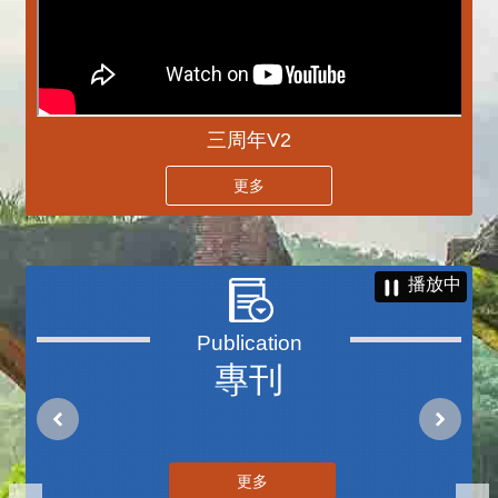
三周年V2
更多
播放中
專刊
更多