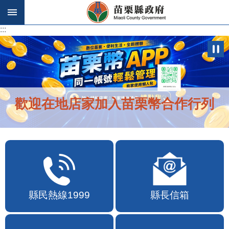
跳到主要內容區塊
:::
:::
歡迎在地店家加入苗栗幣合作行列
縣民熱線1999
縣長信箱