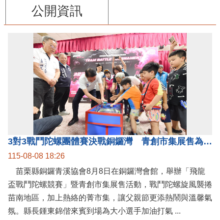
公開資訊
3對3戰鬥陀螺團體賽決戰銅鑼灣 青創市集展售為父親節增添繽紛
115-08-08 18:26
苗栗縣銅鑼青溪協會8月8日在銅鑼灣會館，舉辦「飛龍
盃戰鬥陀螺競賽」暨青創市集展售活動，戰鬥陀螺旋風襲捲
苗南地區，加上熱絡的菁市集，讓父親節更添熱鬧與溫馨氣
氛。縣長鍾東錦偕來賓到場為大小選手加油打氣 ...