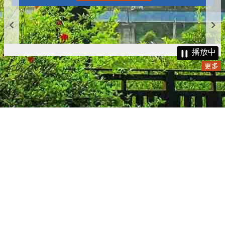
播放中
更多
:::
更新日期
115-08-08
瀏覽人次
4785286
版權所有 © 苗栗縣政府 Copyright 2019 Miaoli County Government
All rights reserved.
36001 苗栗市縣府路100號(第一辦公大樓)、36046 苗栗市府前路1號
(第二辦公大樓) 電話:1999(限苗栗縣內撥打), 037-322150(外縣市)
服務時間：上午8:00~12:00、13:00~17:00（彈性上班時間：上午
8:00~8:30）