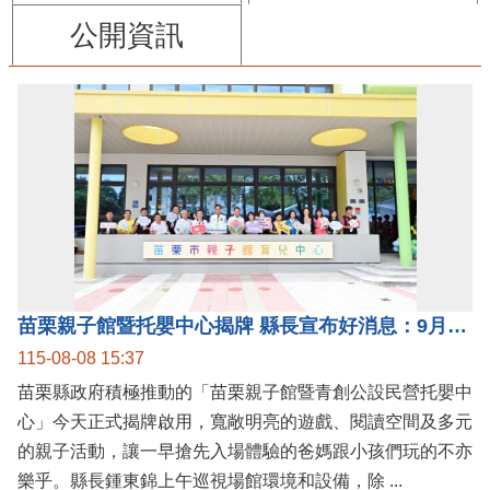
公開資訊
苗栗親子館暨托嬰中心揭牌 縣長宣布好消息：9月1日起調降臨時托嬰費用
115-08-08 15:37
苗栗縣政府積極推動的「苗栗親子館暨青創公設民營托嬰中
心」今天正式揭牌啟用，寬敞明亮的遊戲、閱讀空間及多元
的親子活動，讓一早搶先入場體驗的爸媽跟小孩們玩的不亦
樂乎。縣長鍾東錦上午巡視場館環境和設備，除 ...