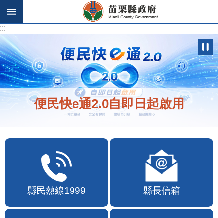
跳到主要內容區塊
:::
:::
便民快e通2.0自即日起啟用
縣民熱線1999
縣長信箱