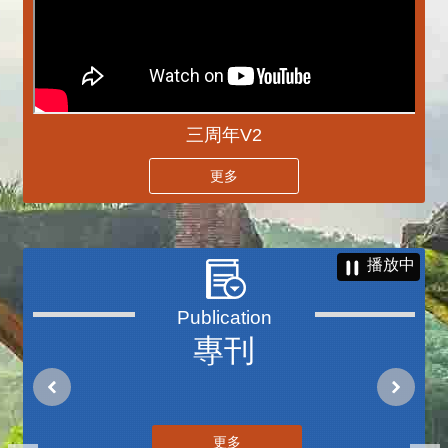
三周年V2
更多
播放中
專刊
更多