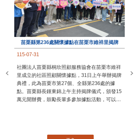
苗栗縣第236處關懷據點在苗栗市維祥里揭牌
11
115-07-31
國
社團法人苗栗縣桐欣照顧服務協會在苗栗市維祥
苗
里成立的社區照顧關懷據點，31日上午舉辦揭牌
署
典禮，此為苗栗市第27個、全縣第236處的據
作
點。苗栗縣長鍾東錦上午主持揭牌儀式，頒發15
縣
萬元開辦費，鼓勵長輩多參加據點活動，可以更
手
加健康、長壽。 坐落於苗栗市維祥里光華街89
號的社區照顧關懷據點，今 ...