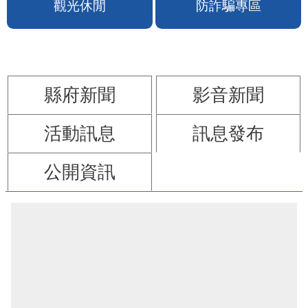
苗栗縣政府FB
苗栗玩透透FB
觀光休閒
防詐騙專區
縣府新聞
影音新聞
活動訊息
訊息發布