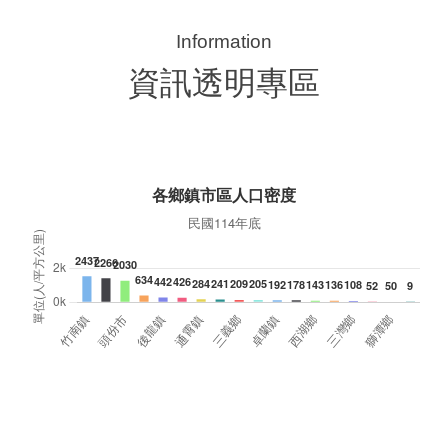
典禮，此為苗栗市第27個、全縣第236處的據
署
點。苗栗縣長鍾東錦上午主持揭牌儀式，頒發15
作
萬元開辦費，鼓勵長輩多參加據點活動，可以更
縣
加健康、長壽。 坐落於苗栗市維祥里光華街89
手
號的社區照顧關懷據點，今 ...
更多
資訊透明專區