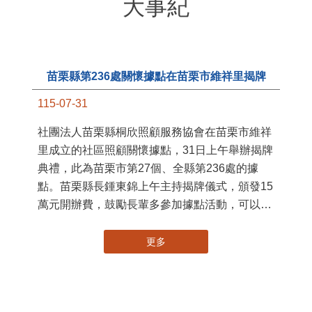
大事紀
苗栗縣第236處關懷據點在苗栗市維祥里揭牌
115-07-31
11
社團法人苗栗縣桐欣照顧服務協會在苗栗市維祥
國
里成立的社區照顧關懷據點，31日上午舉辦揭牌
苗