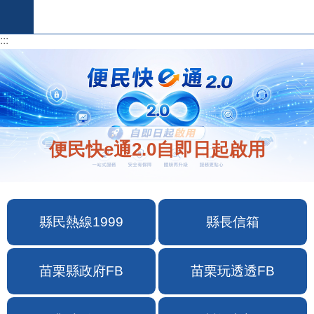
跳到主要內容區塊
:::
:::
便民快e通2.0自即日起啟用
縣民熱線1999
縣長信箱