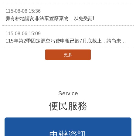
115-08-07 11:00
苗栗農村綠色照顧成果登上全國舞台！ 後龍水尾、埔頂社區前進2026高齡健康產業博覽會
115-08-07 08:22
苗栗縣辦理115年度校園性別事件調查專業人員進階培訓 深化調查實務能力 持續打造安全友善校園
115-08-06 16:19
苗栗縣率中臺灣觀光叩關新加坡 齊聚16家旅行社、三大航空 NATAS旅展開賣主題遊程
115-08-06 15:36
縣有耕地請勿非法棄置廢棄物，以免受罰!
115-08-06 15:09
115年第2季固定源空污費申報已於7月底截止，請尚未申報公私場所儘速完成申繳，以免面臨滯納金及罰鍰!
更多