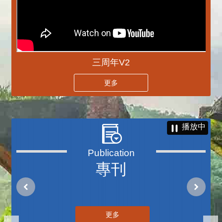
三周年V2
更多
播放中
專刊
更多