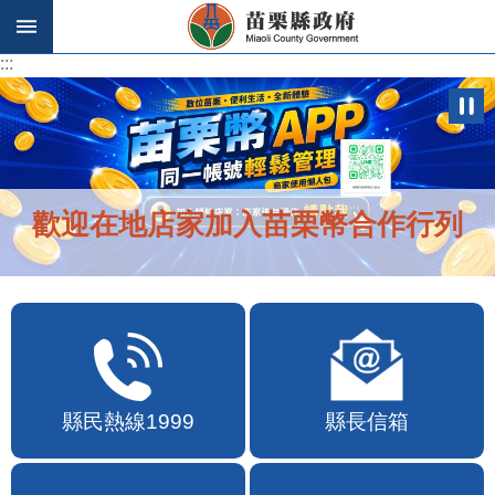
跳到主要內容區塊
:::
:::
歡迎在地店家加入苗栗幣合作行列
縣民熱線1999
縣長信箱