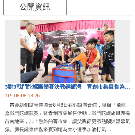
公開資訊
3對3戰鬥陀螺團體賽決戰銅鑼灣 青創市集展售為父親節增添繽紛
115-08-08 18:26
苗栗縣銅鑼青溪協會8月8日在銅鑼灣會館，舉辦「飛龍
盃戰鬥陀螺競賽」暨青創市集展售活動，戰鬥陀螺旋風襲捲
苗南地區，加上熱絡的菁市集，讓父親節更添熱鬧與溫馨氣
氛。縣長鍾東錦偕來賓到場為大小選手加油打氣 ...