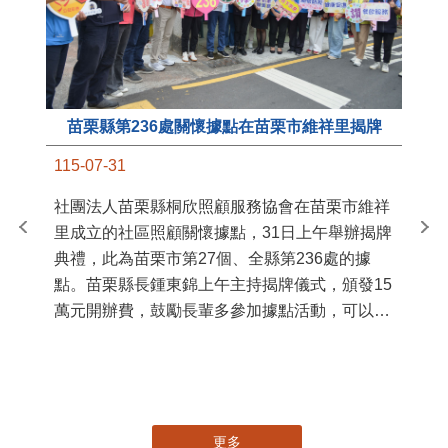
苗栗縣第236處關懷據點在苗栗市維祥里揭牌
11
115-07-31
國
社團法人苗栗縣桐欣照顧服務協會在苗栗市維祥
苗
里成立的社區照顧關懷據點，31日上午舉辦揭牌
署
典禮，此為苗栗市第27個、全縣第236處的據
作
點。苗栗縣長鍾東錦上午主持揭牌儀式，頒發15
縣
萬元開辦費，鼓勵長輩多參加據點活動，可以更
手
加健康、長壽。 坐落於苗栗市維祥里光華街89
號的社區照顧關懷據點，今 ...
更多