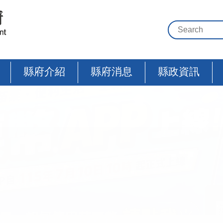
縣府介紹
縣府消息
縣政資訊