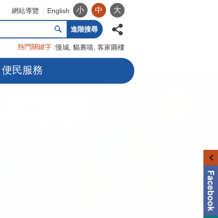
小
中
大
網站導覽
English
進階搜尋
熱門關鍵字
慢城
貓裏喵
客家圓樓
便民服務