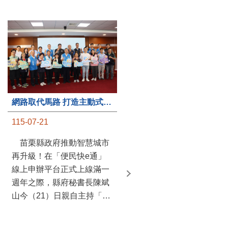
第235處關懷據點揭牌運作 縣長宣布共餐補助將加碼到1萬元
網路取代馬路 打造主動式數位便民服務 苗栗便民快e通 2.0智慧升級啟用
115-07-20
115-07-21
苗栗縣政府攜手牧田家庭
苗栗縣政府推動智慧城市
關懷協會，在頭屋鄉設立的
再升級！在「便民快e通」
社區照顧關懷據點20日揭牌
線上申辦平台正式上線滿一
運作，這是鄉內第6個、全
週年之際，縣府秘書長陳斌
縣第235處的據點；縣長鍾
山今（21）日親自主持「便
東錦在主持揭牌儀式推進據
民快e通 2.0 啟用記者會」，
點總數的同時，也宣布年底
宣布系統全面升級。數位發