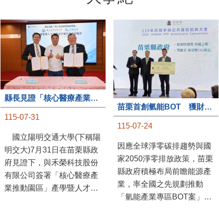
縣長見證「核心醫療產業推動園區」產學合作簽約儀式
苗栗首創氫能BOT 獲財政部「突破之翼」肯定
115-07-31
115-07-24
國立陽明交通大學(下稱陽
因應全球淨零碳排趨勢與國
明交大)7月31日在苗栗縣政
家2050淨零排放政策，苗栗
府見證下，與禾榮科技股份
縣政府積極布局前瞻能源產
有限公司簽署「核心醫療產
業，率全國之先規劃推動
業推動園區」產學暨人才培
「氫能產業專區BOT案」，
育合作備忘錄，為苗栗產業
透過促進民間參與公共建設
升級注入新動能，會中，縣