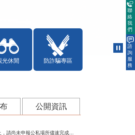
聯
絡
我
們
諮
詢
服
觀光休閒
防詐騙專區
務
布
公開資訊
115年第2季固定源空污費申報已於7月底截止，請尚未申報公私場所儘速完成申繳，以免面臨滯納金及罰鍰!