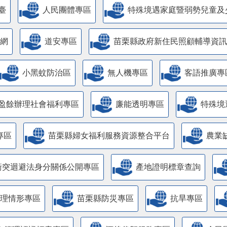
臺
人民團體專區
特殊境遇家庭暨弱勢兒童及
網
道安專區
苗栗縣政府新住民照顧輔導資訊
小黑蚊防治區
無人機專區
客語推廣專
盈餘辦理社會福利專區
廉能透明專區
特殊境
專區
苗栗縣婦女福利服務資源整合平台
農業
衝突迴避法身分關係公開專區
產地證明標章查詢
管理情形專區
苗栗縣防災專區
抗旱專區