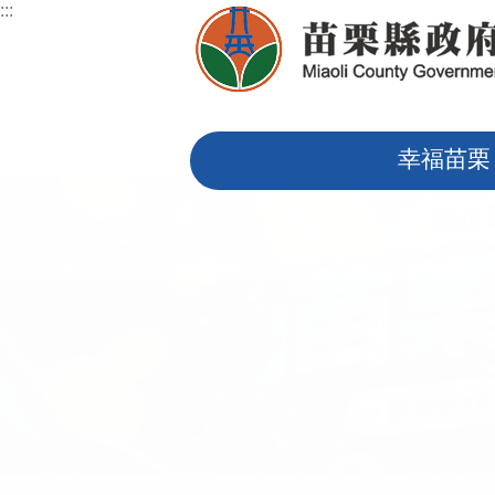
:::
跳到主要內容區塊
:::
幸福苗栗