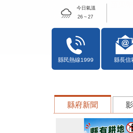
苗栗幣
今日氣溫
26 ~ 27
縣民熱線1999
縣長信
縣府新聞