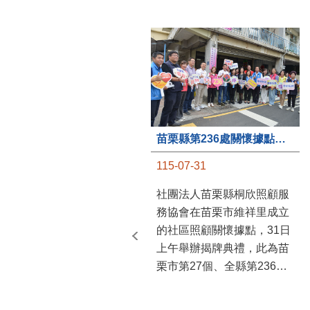
苗栗縣第236處關懷據點在苗栗市維祥里揭牌
115-07-31
社團法人苗栗縣桐欣照顧服
務協會在苗栗市維祥里成立
的社區照顧關懷據點，31日
上午舉辦揭牌典禮，此為苗
栗市第27個、全縣第236處
的據點。苗栗縣長鍾東錦上
午主持揭牌儀式，頒發15萬