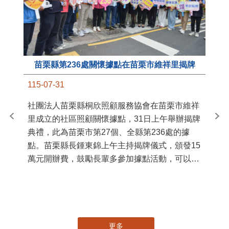
苗栗縣第236處關懷據點在苗栗市維祥里揭牌
11
115-07-31
國
社團法人苗栗縣桐欣照顧服務協會在苗栗市維祥
苗
里成立的社區照顧關懷據點，31日上午舉辦揭牌
署
典禮，此為苗栗市第27個、全縣第236處的據
作
點。苗栗縣長鍾東錦上午主持揭牌儀式，頒發15
縣
萬元開辦費，鼓勵長輩多參加據點活動，可以更
手
加健康、長壽。 坐落於苗栗市維祥里光華街89
號的社區照顧關懷據點，今 ...
更多