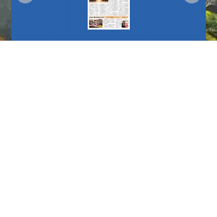
更多
播放中
更多