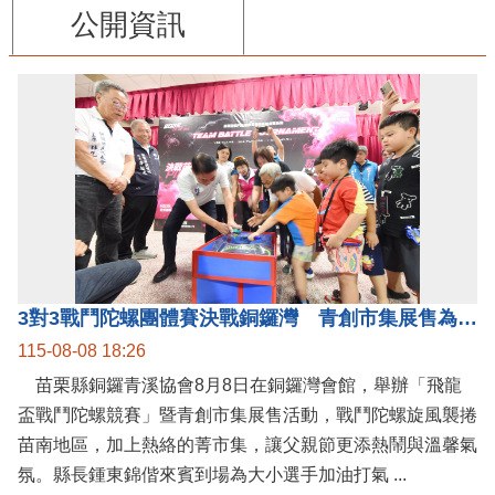
公開資訊
3對3戰鬥陀螺團體賽決戰銅鑼灣 青創市集展售為父親節增添繽紛
115-08-08 18:26
苗栗縣銅鑼青溪協會8月8日在銅鑼灣會館，舉辦「飛龍
盃戰鬥陀螺競賽」暨青創市集展售活動，戰鬥陀螺旋風襲捲
苗南地區，加上熱絡的菁市集，讓父親節更添熱鬧與溫馨氣
氛。縣長鍾東錦偕來賓到場為大小選手加油打氣 ...