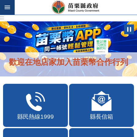
跳到主要內容區塊
:::
:::
歡迎在地店家加入苗栗幣合作行列
縣民熱線1999
縣長信箱