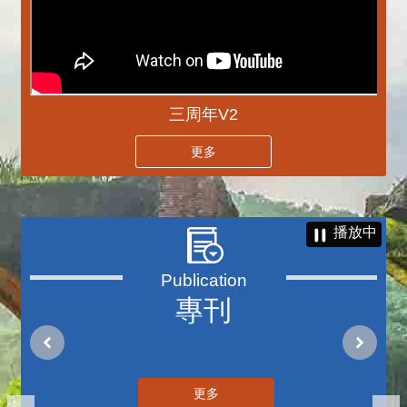
三周年V2
更多
播放中
專刊
更多