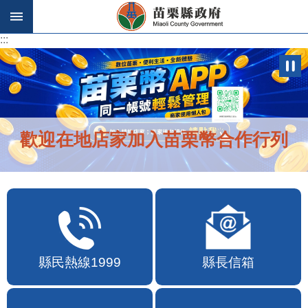
跳到主要內容區塊
:::
:::
歡迎在地店家加入苗栗幣合作行列
縣民熱線1999
縣長信箱