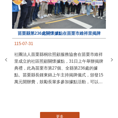
苗栗縣第236處關懷據點在苗栗市維祥里揭牌
11
115-07-31
國
社團法人苗栗縣桐欣照顧服務協會在苗栗市維祥
苗
里成立的社區照顧關懷據點，31日上午舉辦揭牌
署
典禮，此為苗栗市第27個、全縣第236處的據
作
點。苗栗縣長鍾東錦上午主持揭牌儀式，頒發15
縣
萬元開辦費，鼓勵長輩多參加據點活動，可以更
手
加健康、長壽。 坐落於苗栗市維祥里光華街89
號的社區照顧關懷據點，今 ...
更多