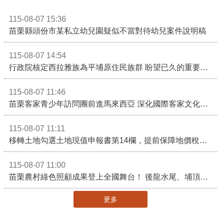
115-08-07 15:36
苗栗縣頭份市某私立幼兒園疑似不當對待幼兒案件說明稿
115-08-07 14:54
行政院核定西拉雅族為平埔原住民族群 盼望已久的重要時刻到來！8月13日起受理民族成員名冊登記
115-08-07 11:46
苗栗客家青少年訪問團前進馬來西亞 深化國際客家文化交流
115-08-07 11:11
移轉土地勾選土地現值申報書第14欄，提前保障地價稅節稅權益
115-08-07 11:00
苗栗農村綠色照顧成果登上全國舞台！ 後龍水尾、埔頂社區前進2026高齡健康產業博覽會
更多