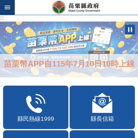
跳到主要內容區塊
:::
:::
苗栗幣APP自115年7月10日10時上線
縣民熱線1999
縣長信箱