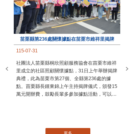
苗栗縣第236處關懷據點在苗栗市維祥里揭牌
11
115-07-31
國
社團法人苗栗縣桐欣照顧服務協會在苗栗市維祥
苗
里成立的社區照顧關懷據點，31日上午舉辦揭牌
署
典禮，此為苗栗市第27個、全縣第236處的據
作
點。苗栗縣長鍾東錦上午主持揭牌儀式，頒發15
縣
萬元開辦費，鼓勵長輩多參加據點活動，可以更
手
加健康、長壽。 坐落於苗栗市維祥里光華街89
號的社區照顧關懷據點，今 ...
更多