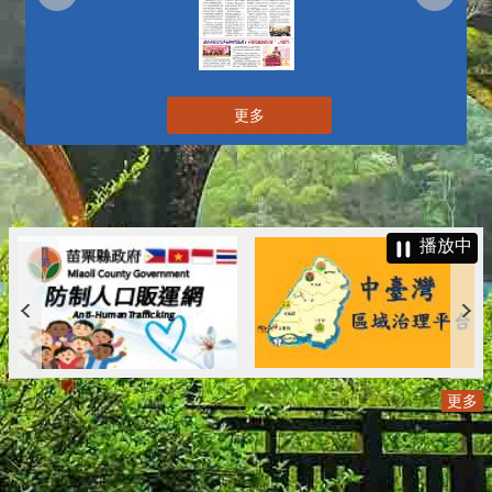
更多
播放中
更多