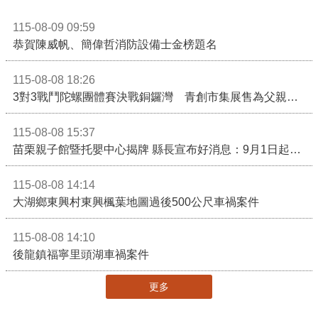
115-08-09 09:59
恭賀陳威帆、簡偉哲消防設備士金榜題名
115-08-08 18:26
3對3戰鬥陀螺團體賽決戰銅鑼灣 青創市集展售為父親節增添繽紛
115-08-08 15:37
苗栗親子館暨托嬰中心揭牌 縣長宣布好消息：9月1日起調降臨時托嬰費用
115-08-08 14:14
大湖鄉東興村東興楓葉地圖過後500公尺車禍案件
115-08-08 14:10
後龍鎮福寧里頭湖車禍案件
更多