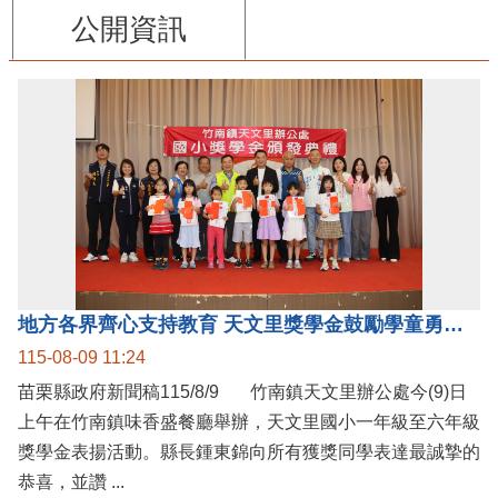
公開資訊
地方各界齊心支持教育 天文里獎學金鼓勵學童勇敢追夢
115-08-09 11:24
苗栗縣政府新聞稿115/8/9 竹南鎮天文里辦公處今(9)日
上午在竹南鎮味香盛餐廳舉辦，天文里國小一年級至六年級
獎學金表揚活動。縣長鍾東錦向所有獲獎同學表達最誠摯的
恭喜，並讚 ...