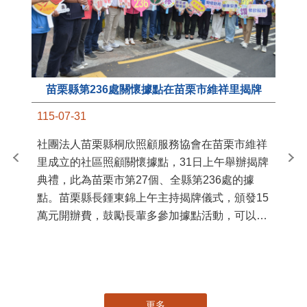
苗栗縣第236處關懷據點在苗栗市維祥里揭牌
11
115-07-31
國
社團法人苗栗縣桐欣照顧服務協會在苗栗市維祥
苗
里成立的社區照顧關懷據點，31日上午舉辦揭牌
署
典禮，此為苗栗市第27個、全縣第236處的據
作
點。苗栗縣長鍾東錦上午主持揭牌儀式，頒發15
縣
萬元開辦費，鼓勵長輩多參加據點活動，可以更
手
加健康、長壽。 坐落於苗栗市維祥里光華街89
號的社區照顧關懷據點，今 ...
更多