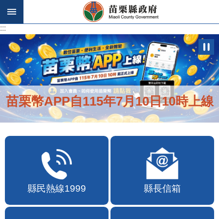
跳到主要內容區塊
:::
:::
苗栗幣APP自115年7月10日10時上線
縣民熱線1999
縣長信箱