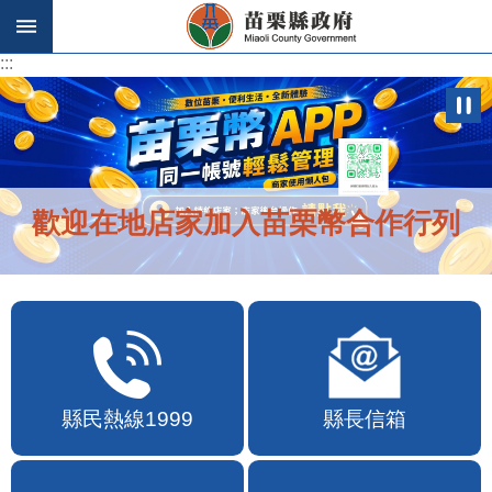
跳到主要內容區塊
:::
:::
歡迎在地店家加入苗栗幣合作行列
縣民熱線1999
縣長信箱