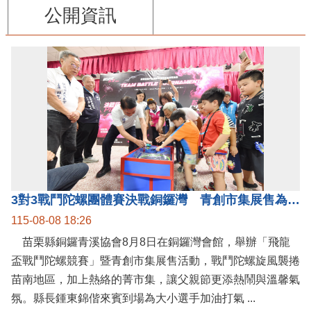
公開資訊
3對3戰鬥陀螺團體賽決戰銅鑼灣 青創市集展售為父親節增添繽紛
115-08-08 18:26
苗栗縣銅鑼青溪協會8月8日在銅鑼灣會館，舉辦「飛龍
盃戰鬥陀螺競賽」暨青創市集展售活動，戰鬥陀螺旋風襲捲
苗南地區，加上熱絡的菁市集，讓父親節更添熱鬧與溫馨氣
氛。縣長鍾東錦偕來賓到場為大小選手加油打氣 ...