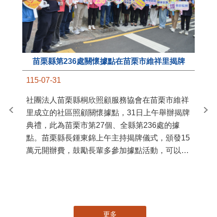
苗栗縣第236處關懷據點在苗栗市維祥里揭牌
11
115-07-31
國
社團法人苗栗縣桐欣照顧服務協會在苗栗市維祥
苗
里成立的社區照顧關懷據點，31日上午舉辦揭牌
署
典禮，此為苗栗市第27個、全縣第236處的據
作
點。苗栗縣長鍾東錦上午主持揭牌儀式，頒發15
縣
萬元開辦費，鼓勵長輩多參加據點活動，可以更
手
加健康、長壽。 坐落於苗栗市維祥里光華街89
號的社區照顧關懷據點，今 ...
更多