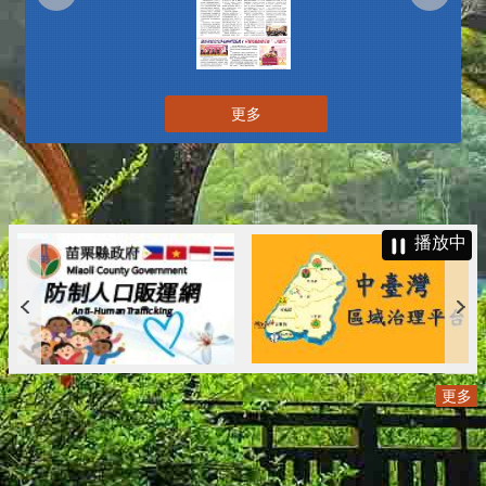
更多
播放中
更多