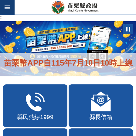
跳到主要內容區塊
:::
:::
苗栗幣APP自115年7月10日10時上線
縣民熱線1999
縣長信箱