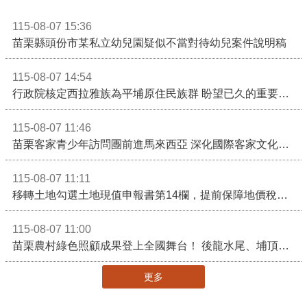
115-08-07 15:36
苗栗縣頭份市某私立幼兒園疑似不當對待幼兒案件說明稿
115-08-07 14:54
行政院核定西拉雅族為平埔原住民族群 盼望已久的重要時刻到來！8月13日起受理民族成員名冊登記
115-08-07 11:46
苗栗客家青少年訪問團前進馬來西亞 深化國際客家文化交流
115-08-07 11:11
移轉土地勾選土地現值申報書第14欄，提前保障地價稅節稅權益
115-08-07 11:00
苗栗農村綠色照顧成果登上全國舞台！ 後龍水尾、埔頂社區前進2026高齡健康產業博覽會
更多