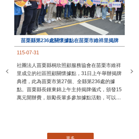
苗栗縣第236處關懷據點在苗栗市維祥里揭牌
11
115-07-31
國
社團法人苗栗縣桐欣照顧服務協會在苗栗市維祥
苗
里成立的社區照顧關懷據點，31日上午舉辦揭牌
署
典禮，此為苗栗市第27個、全縣第236處的據
作
點。苗栗縣長鍾東錦上午主持揭牌儀式，頒發15
縣
萬元開辦費，鼓勵長輩多參加據點活動，可以更
手
加健康、長壽。 坐落於苗栗市維祥里光華街89
號的社區照顧關懷據點，今 ...
更多