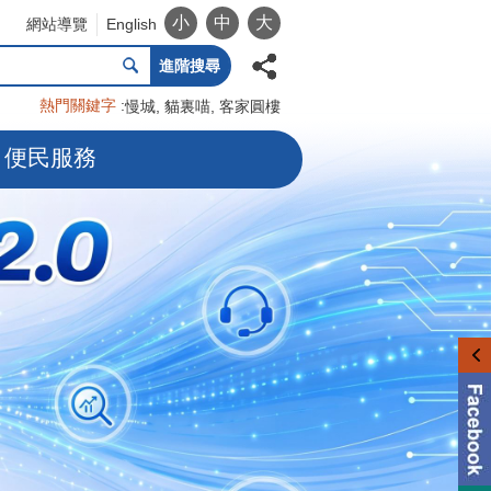
小
中
大
網站導覽
English
進階搜尋
熱門關鍵字
慢城
貓裏喵
客家圓樓
便民服務