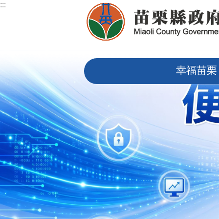
:::
跳到主要內容區塊
:::
幸福苗栗