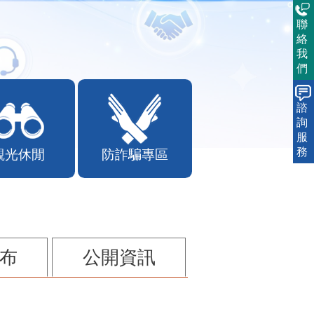
聯
絡
我
們
諮
詢
服
務
觀光休閒
防詐騙專區
布
公開資訊