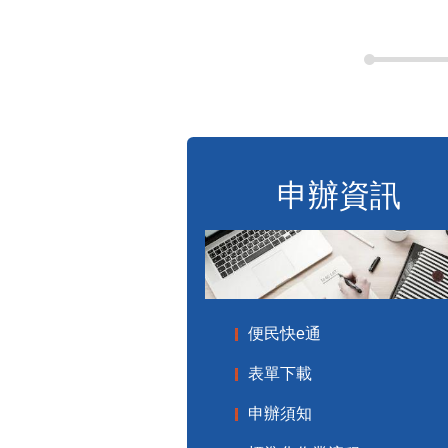
申辦資訊
便民快e通
表單下載
申辦須知