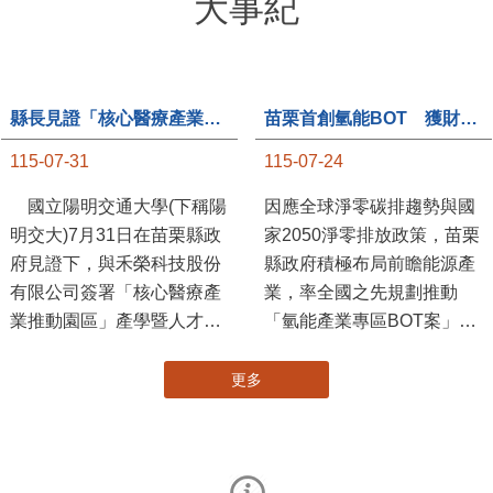
大事紀
縣長見證「核心醫療產業推動園區」產學合作簽約儀式
苗栗首創氫能BOT 獲財政部「突破之翼」肯定
115-07-31
115-07-24
國立陽明交通大學(下稱陽
因應全球淨零碳排趨勢與國
明交大)7月31日在苗栗縣政
家2050淨零排放政策，苗栗
府見證下，與禾榮科技股份
縣政府積極布局前瞻能源產
有限公司簽署「核心醫療產
業，率全國之先規劃推動
業推動園區」產學暨人才培
「氫能產業專區BOT案」，
育合作備忘錄，為苗栗產業
透過促進民間參與公共建設
升級注入新動能，會中，縣
（BOT）模式，引進民間資
長提到醫療園區、高鐵周邊
金、技術與營運能量，打造
土地規劃，期許攜手各界共
全國首座以氫能產業為核心
創美好前景，透過產官學合
的專業園區，展現苗栗推動
作打造更幸福快樂的苗栗。
新能源產業及能源轉型的前