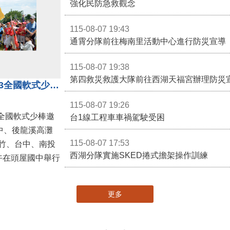
強化民防急救觀念
115-08-07 19:43
通霄分隊前往梅南里活動中心進行防災宣導
115-08-07 19:38
第四救災救護大隊前往西湖天福宮辦理防災
第二屆台灣火星人棒球大會暨U13全國軟式少棒邀請賽在苗栗舉辦
115-08-07 19:26
全國軟式少棒邀
台1線工程車車禍駕駛受困
中、後龍溪高灘
115-08-07 17:53
竹、台中、南投
西湖分隊實施SKED捲式擔架操作訓練
午在頭屋國中舉行
更多