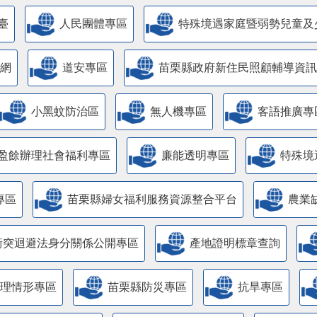
臺
人民團體專區
特殊境遇家庭暨弱勢兒童及
網
道安專區
苗栗縣政府新住民照顧輔導資訊
小黑蚊防治區
無人機專區
客語推廣專
盈餘辦理社會福利專區
廉能透明專區
特殊境
專區
苗栗縣婦女福利服務資源整合平台
農業
衝突迴避法身分關係公開專區
產地證明標章查詢
管理情形專區
苗栗縣防災專區
抗旱專區