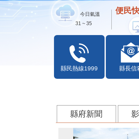
便民快
今日氣溫
31 ~ 35
縣民熱線1999
縣長信
縣府新聞