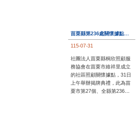
苗栗縣第236處關懷據點在苗栗市維祥里揭牌
115-07-31
社團法人苗栗縣桐欣照顧服
務協會在苗栗市維祥里成立
的社區照顧關懷據點，31日
上午舉辦揭牌典禮，此為苗
栗市第27個、全縣第236處
的據點。苗栗縣長鍾東錦上