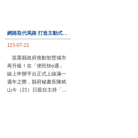
網路取代馬路 打造主動式數位便民服務 苗栗便民快e通 2.0智慧升級啟用
第235處關懷據點揭牌運作 縣長宣布共餐補助將加碼到1萬元
115-07-21
115-07-20
苗栗縣政府推動智慧城市
苗栗縣政府攜手牧田家庭
再升級！在「便民快e通」
關懷協會，在頭屋鄉設立的
線上申辦平台正式上線滿一
社區照顧關懷據點20日揭牌
週年之際，縣府秘書長陳斌
運作，這是鄉內第6個、全
山今（21）日親自主持「便
縣第235處的據點；縣長鍾
民快e通 2.0 啟用記者會」，
東錦在主持揭牌儀式推進據
宣布系統全面升級。數位發
點總數的同時，也宣布年底
展部資料創新司陳怡君副司
前可望將共餐補助直接調高
長蒞臨指導，共同表示對地
到每個月1萬元，另促鄉鎮
方政府智慧服務升級加值的
市公所視財力編列預算配合
肯定。 今日啟用記者 ...
加碼，跟上物價上漲的腳