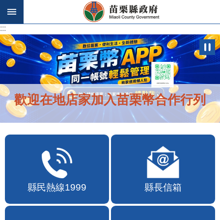
跳到主要內容區塊
:::
:::
歡迎在地店家加入苗栗幣合作行列
縣民熱線1999
縣長信箱