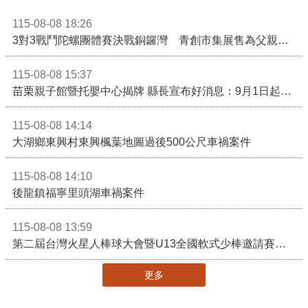
115-08-08 18:26
3對3戰鬥陀螺團體賽決戰銅鑼灣 青創市集展售為父親節增添繽紛
115-08-08 15:37
苗栗親子館暨托嬰中心揭牌 縣長宣布好消息：9月1日起調降臨時托嬰費用
115-08-08 14:14
大湖鄉東興村東興楓葉地圖過後500公尺車禍案件
115-08-08 14:10
後龍鎮福寧里頭湖車禍案件
115-08-08 13:59
第二屆台灣火星人棒球大會暨U13全國軟式少棒邀請賽在苗栗舉辦
更多