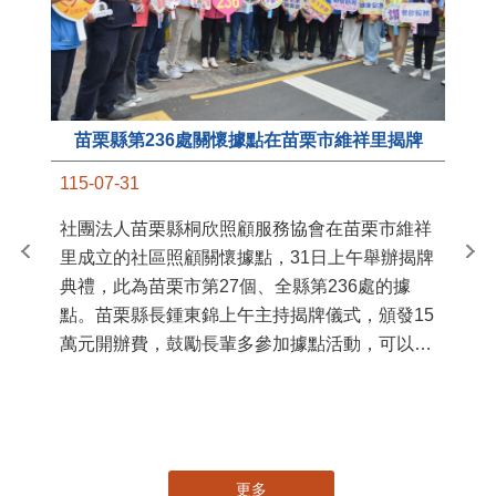
苗栗縣第236處關懷據點在苗栗市維祥里揭牌
11
115-07-31
國
社團法人苗栗縣桐欣照顧服務協會在苗栗市維祥
苗
里成立的社區照顧關懷據點，31日上午舉辦揭牌
署
典禮，此為苗栗市第27個、全縣第236處的據
作
點。苗栗縣長鍾東錦上午主持揭牌儀式，頒發15
縣
萬元開辦費，鼓勵長輩多參加據點活動，可以更
手
加健康、長壽。 坐落於苗栗市維祥里光華街89
號的社區照顧關懷據點，今 ...
更多