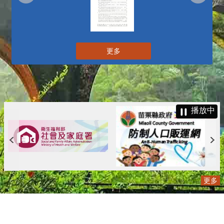
更多
播放中
更多