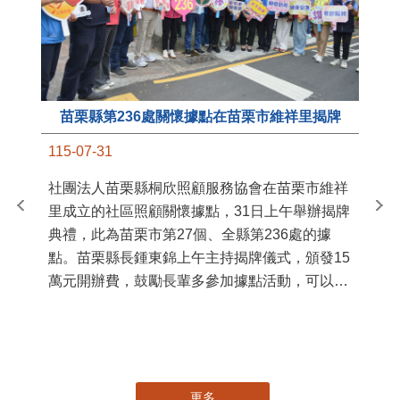
苗栗縣第236處關懷據點在苗栗市維祥里揭牌
11
115-07-31
國
社團法人苗栗縣桐欣照顧服務協會在苗栗市維祥
苗
里成立的社區照顧關懷據點，31日上午舉辦揭牌
署
典禮，此為苗栗市第27個、全縣第236處的據
作
點。苗栗縣長鍾東錦上午主持揭牌儀式，頒發15
縣
萬元開辦費，鼓勵長輩多參加據點活動，可以更
手
加健康、長壽。 坐落於苗栗市維祥里光華街89
號的社區照顧關懷據點，今 ...
更多