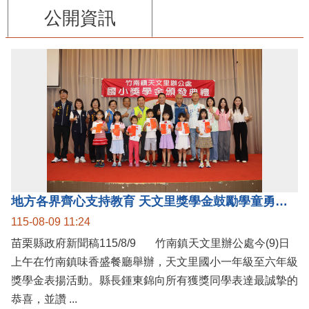
公開資訊
地方各界齊心支持教育 天文里獎學金鼓勵學童勇敢追夢
115-08-09 11:24
苗栗縣政府新聞稿115/8/9 竹南鎮天文里辦公處今(9)日
上午在竹南鎮味香盛餐廳舉辦，天文里國小一年級至六年級
獎學金表揚活動。縣長鍾東錦向所有獲獎同學表達最誠摯的
恭喜，並讚 ...