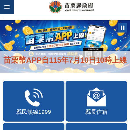
跳到主要內容區塊
:::
:::
苗栗幣APP自115年7月10日10時上線
縣民熱線1999
縣長信箱