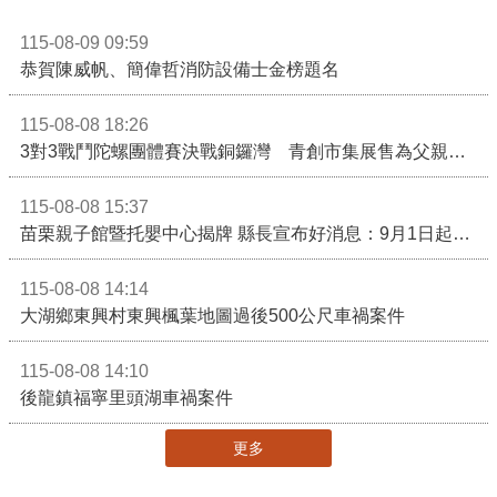
115-08-09 09:59
恭賀陳威帆、簡偉哲消防設備士金榜題名
115-08-08 18:26
3對3戰鬥陀螺團體賽決戰銅鑼灣 青創市集展售為父親節增添繽紛
115-08-08 15:37
苗栗親子館暨托嬰中心揭牌 縣長宣布好消息：9月1日起調降臨時托嬰費用
115-08-08 14:14
大湖鄉東興村東興楓葉地圖過後500公尺車禍案件
115-08-08 14:10
後龍鎮福寧里頭湖車禍案件
更多