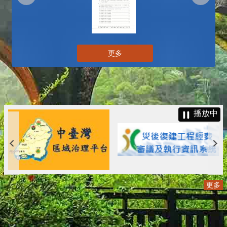
更多
播放中
更多