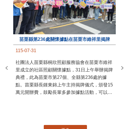
苗栗縣第236處關懷據點在苗栗市維祥里揭牌
11
115-07-31
國
社團法人苗栗縣桐欣照顧服務協會在苗栗市維祥
苗
里成立的社區照顧關懷據點，31日上午舉辦揭牌
署
典禮，此為苗栗市第27個、全縣第236處的據
作
點。苗栗縣長鍾東錦上午主持揭牌儀式，頒發15
縣
萬元開辦費，鼓勵長輩多參加據點活動，可以更
手
加健康、長壽。 坐落於苗栗市維祥里光華街89
號的社區照顧關懷據點，今 ...