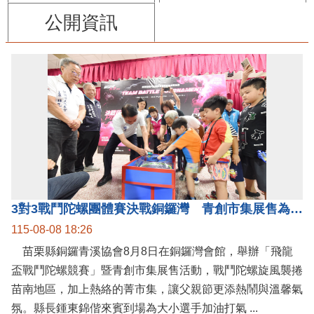
公開資訊
3對3戰鬥陀螺團體賽決戰銅鑼灣 青創市集展售為父親節增添繽紛
115-08-08 18:26
苗栗縣銅鑼青溪協會8月8日在銅鑼灣會館，舉辦「飛龍
盃戰鬥陀螺競賽」暨青創市集展售活動，戰鬥陀螺旋風襲捲
苗南地區，加上熱絡的菁市集，讓父親節更添熱鬧與溫馨氣
氛。縣長鍾東錦偕來賓到場為大小選手加油打氣 ...