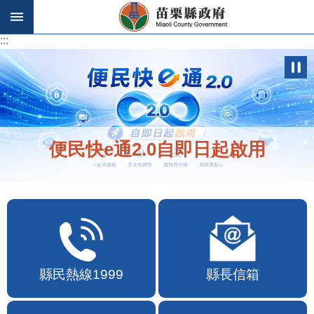
跳到主要內容區塊
:::
:::
便民快e通2.0自即日起啟用
縣民熱線1999
縣長信箱