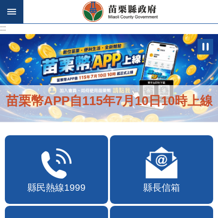
跳到主要內容區塊
:::
:::
苗栗幣APP自115年7月10日10時上線
縣民熱線1999
縣長信箱