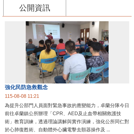
公開資訊
強化民防急救觀念
115-08-08 11:21
為提升公部門人員面對緊急事故的應變能力，卓蘭分隊今日
前往卓蘭鎮公所辦理「CPR、AED及止血帶相關救護技
術」教育訓練，透過理論講解與實作演練，強化公所同仁對
於心肺復甦術、自動體外心臟電擊去顫器操作及 ...