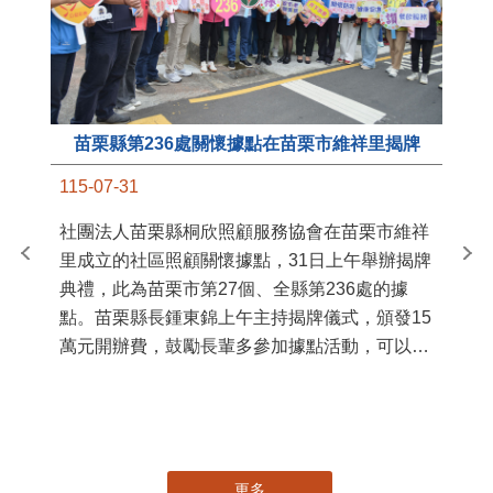
苗栗縣第236處關懷據點在苗栗市維祥里揭牌
11
115-07-31
國
社團法人苗栗縣桐欣照顧服務協會在苗栗市維祥
苗
里成立的社區照顧關懷據點，31日上午舉辦揭牌
署
典禮，此為苗栗市第27個、全縣第236處的據
作
點。苗栗縣長鍾東錦上午主持揭牌儀式，頒發15
縣
萬元開辦費，鼓勵長輩多參加據點活動，可以更
手
加健康、長壽。 坐落於苗栗市維祥里光華街89
號的社區照顧關懷據點，今 ...
更多