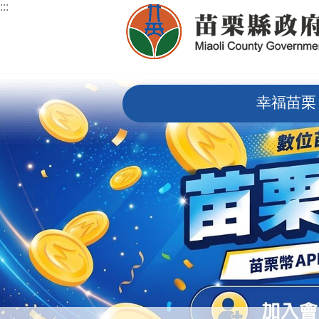
:::
跳到主要內容區塊
:::
幸福苗栗