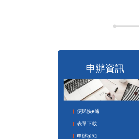
申辦資訊
便民快e通
表單下載
申辦須知