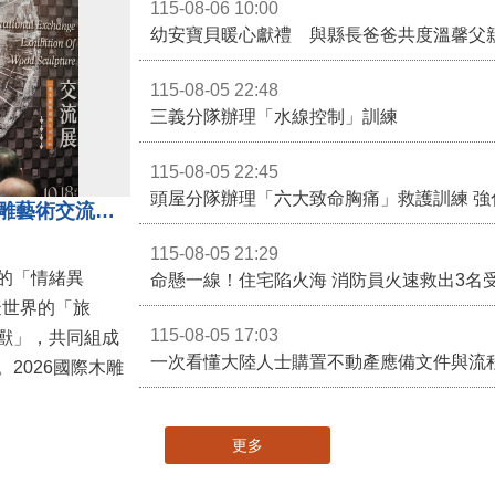
115-08-06 10:00
幼安寶貝暖心獻禮 與縣長爸爸共度溫馨父
115-08-05 22:48
三義分隊辦理「水線控制」訓練
115-08-05 22:45
頭屋分隊辦理「六大致命胸痛」救護訓練 強
「鎮展三寶」亮相！2026國際木雕藝術交流展登場 國際木雕競賽得獎入圍名單同步揭曉
115-08-05 21:29
的「情緒異
命懸一線！住宅陷火海 消防員火速救出3名
擬世界的「旅
115-08-05 17:03
獸」，共同組成
一次看懂大陸人士購置不動產應備文件與流
2026國際木雕
更多