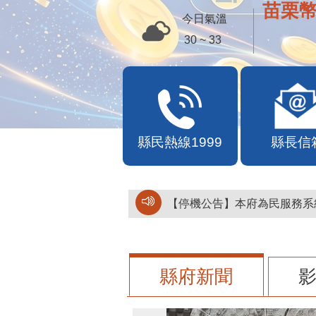
苗栗幣
今日氣溫
30 ~ 33
縣民熱線1999
縣長信
【停機公告】本府為民服務系統
縣府新聞