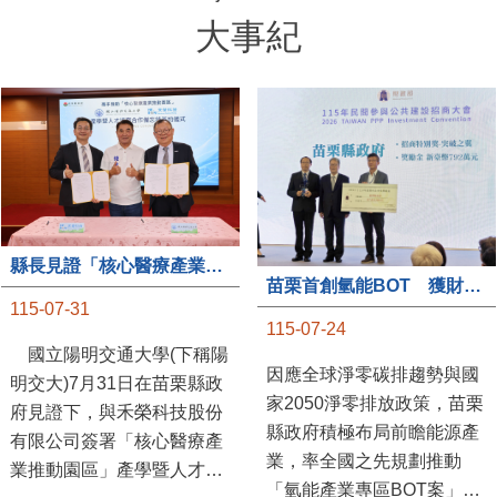
大事紀
縣長見證「核心醫療產業推動園區」產學合作簽約儀式
苗栗首創氫能BOT 獲財政部「突破之翼」肯定
115-07-31
115-07-24
國立陽明交通大學(下稱陽
因應全球淨零碳排趨勢與國
明交大)7月31日在苗栗縣政
家2050淨零排放政策，苗栗
府見證下，與禾榮科技股份
縣政府積極布局前瞻能源產
有限公司簽署「核心醫療產
業，率全國之先規劃推動
業推動園區」產學暨人才培
「氫能產業專區BOT案」，