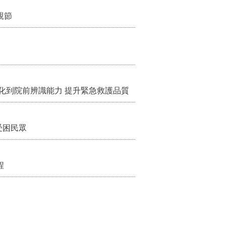
親節
化到院前辨識能力 提升緊急救護品質
受困民眾
程