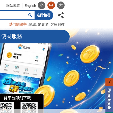
小
中
大
網站導覽
English
進階搜尋
熱門關鍵字
慢城
貓裏喵
客家圓樓
便民服務