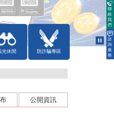
聯
絡
我
們
諮
詢
服
觀光休閒
防詐騙專區
務
布
公開資訊