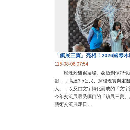
115-08-06 07:54
蜘蛛般盤踞展場、象徵創傷記憶
獸」，高達3.5公尺、穿梭現實與虛
人」，以及由文字轉化而成的「文字
今年交流展最受矚目的「鎮展三寶」。
藝術交流展即日 ...