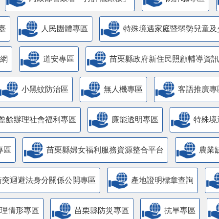
臺
人民團體專區
特殊境遇家庭暨弱勢兒童及
網
道安專區
苗栗縣政府新住民照顧輔導資訊
小黑蚊防治區
無人機專區
客語推廣專
盈餘辦理社會福利專區
廉能透明專區
特殊境
專區
苗栗縣婦女福利服務資源整合平台
農業
衝突迴避法身分關係公開專區
產地證明標章查詢
管理情形專區
苗栗縣防災專區
抗旱專區