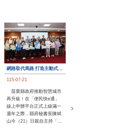
第235處關懷據點揭牌運作 縣長宣布共餐補助將加碼到1萬元
網路取代馬路 打造主動式數位便民服務 苗栗便民快e通 2.0智慧升級啟用
115-07-20
115-07-21
苗栗縣政府攜手牧田家庭
苗栗縣政府推動智慧城市
關懷協會，在頭屋鄉設立的
再升級！在「便民快e通」
社區照顧關懷據點20日揭牌
線上申辦平台正式上線滿一
運作，這是鄉內第6個、全
週年之際，縣府秘書長陳斌
縣第235處的據點；縣長鍾
山今（21）日親自主持「便
東錦在主持揭牌儀式推進據