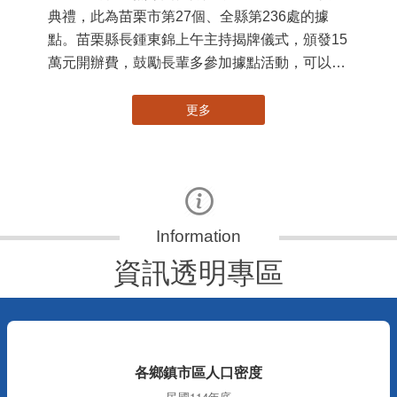
苗栗縣第236處關懷據點在苗栗市維祥里揭牌
11
115-07-31
國
社團法人苗栗縣桐欣照顧服務協會在苗栗市維祥
苗
里成立的社區照顧關懷據點，31日上午舉辦揭牌
署
典禮，此為苗栗市第27個、全縣第236處的據
作
點。苗栗縣長鍾東錦上午主持揭牌儀式，頒發15
縣
萬元開辦費，鼓勵長輩多參加據點活動，可以更
手
加健康、長壽。 坐落於苗栗市維祥里光華街89
號的社區照顧關懷據點，今 ...
更多