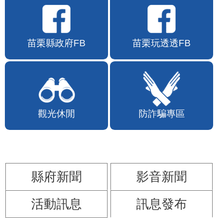
苗栗縣政府FB
苗栗玩透透FB
觀光休閒
防詐騙專區
縣府新聞
影音新聞
活動訊息
訊息發布