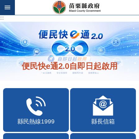
跳到主要內容區塊
:::
:::
便民快e通2.0自即日起啟用
縣民熱線1999
縣長信箱