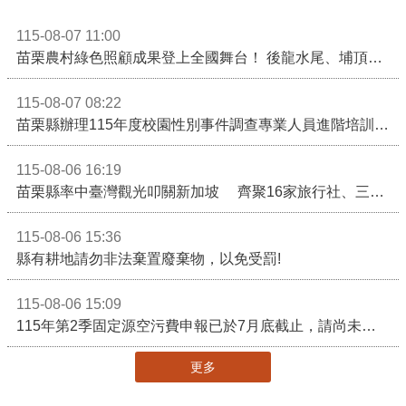
115-08-07 11:00
苗栗農村綠色照顧成果登上全國舞台！ 後龍水尾、埔頂社區前進2026高齡健康產業博覽會
115-08-07 08:22
苗栗縣辦理115年度校園性別事件調查專業人員進階培訓 深化調查實務能力 持續打造安全友善校園
115-08-06 16:19
苗栗縣率中臺灣觀光叩關新加坡 齊聚16家旅行社、三大航空 NATAS旅展開賣主題遊程
115-08-06 15:36
縣有耕地請勿非法棄置廢棄物，以免受罰!
115-08-06 15:09
115年第2季固定源空污費申報已於7月底截止，請尚未申報公私場所儘速完成申繳，以免面臨滯納金及罰鍰!
更多