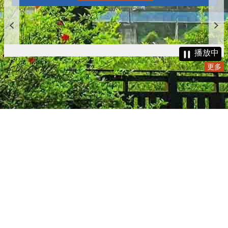
播放中
更多
:::
更新日期
115-08-06
瀏覽人次
4782147
版權所有 © 苗栗縣政府 Copyright 2019 Miaoli County Government
All rights reserved.
36001 苗栗市縣府路100號(第一辦公大樓)、36046 苗栗市府前路1號
(第二辦公大樓) 電話:1999(限苗栗縣內撥打), 037-322150(外縣市)
服務時間：上午8:00~12:00、13:00~17:00（彈性上班時間：上午
8:00~8:30）