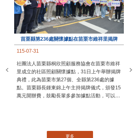
苗栗縣第236處關懷據點在苗栗市維祥里揭牌
11
115-07-31
國
社團法人苗栗縣桐欣照顧服務協會在苗栗市維祥
苗
里成立的社區照顧關懷據點，31日上午舉辦揭牌
署
典禮，此為苗栗市第27個、全縣第236處的據
作
點。苗栗縣長鍾東錦上午主持揭牌儀式，頒發15
縣
萬元開辦費，鼓勵長輩多參加據點活動，可以更
手
加健康、長壽。 坐落於苗栗市維祥里光華街89
號的社區照顧關懷據點，今 ...
更多