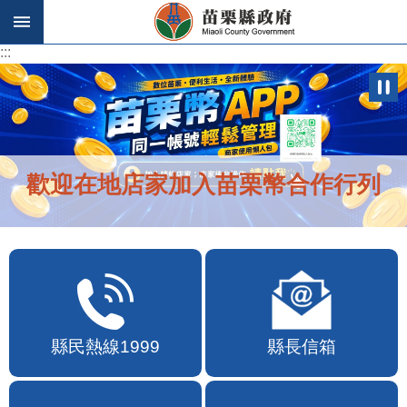
跳到主要內容區塊
:::
:::
歡迎在地店家加入苗栗幣合作行列
縣民熱線1999
縣長信箱