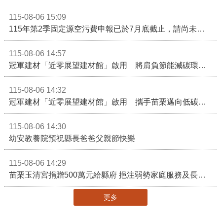
115-08-06 15:09
115年第2季固定源空污費申報已於7月底截止，請尚未申報公私場所儘速完成申繳，以免面臨滯納金及罰鍰!
115-08-06 14:57
冠軍建材「近零展望建材館」啟用 將肩負節能減碳環境教育重任
115-08-06 14:32
冠軍建材「近零展望建材館」啟用 攜手苗栗邁向低碳建築新未來
115-08-06 14:30
幼安教養院預祝縣長爸爸父親節快樂
115-08-06 14:29
苗栗玉清宮捐贈500萬元給縣府 挹注弱勢家庭服務及長照醫療資源
更多