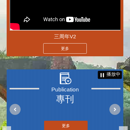
三周年V2
更多
播放中
專刊
更多