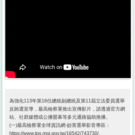
公
佈
欄
政
府
資
訊
公
開
採
購
稽
核
小
組
為強化113年第16任總統副總統及第11屆立法委員選舉
反賄選宣導，最高檢察署推出宣傳影片，請透過官方網
揭
站、社群媒體或公播螢幕等多元通路協助推播。
弊
者
(一)最高檢察署全球資訊網-妨害選舉影音專區：
保
https://www.tps.moj.gov.tw/16542/743730/。