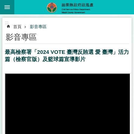
:::
跳到主要內容區塊
進
:::
階
首頁
影音專區
搜
尋
影音專區
最高檢察署「2024 VOTE 臺灣反賄選 愛 臺灣」活力
篇（檢察官版）及籃球篇宣導影片
業
務
簡
介
政
風
服
務
下
載