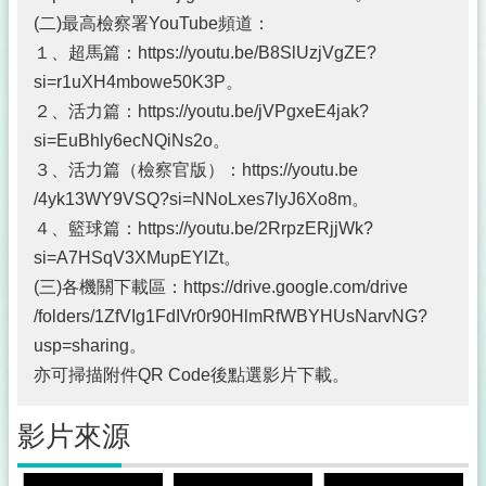
護
(二)最高檢察署YouTube頻道：
專
１、超馬篇：https://youtu.be/B8SlUzjVgZE?
區
si=r1uXH4mbowe50K3P。
公
２、活力篇：https://youtu.be/jVPgxeE4jak?
職
人
si=EuBhly6ecNQiNs2o。
員
３、活力篇（檢察官版）：https://youtu.be
利
/4yk13WY9VSQ?si=NNoLxes7lyJ6Xo8m。
益
４、籃球篇：https://youtu.be/2RrpzERjjWk?
衝
突
si=A7HSqV3XMupEYlZt。
迴
(三)各機關下載區：https://drive.google.com/drive
避
/folders/1ZfVIg1FdIVr0r90HlmRfWBYHUsNarvNG?
法
身
usp=sharing。
分
亦可掃描附件QR Code後點選影片下載。
關
係
影片來源
公
開
專