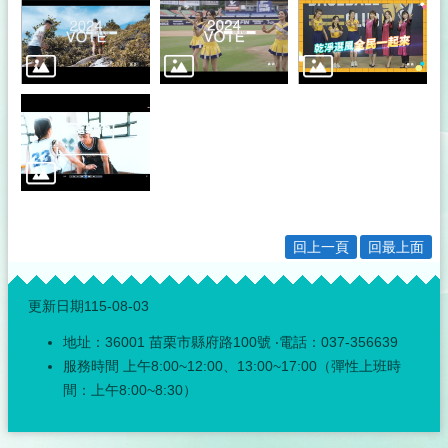
區
廉
能
電
栗
廉
政
平
臺
專
區
回上一頁
回最上面
:::
企
業
更新日期
115-08-03
服
地址：36001 苗栗市縣府路100號 ‧電話：037-356639
務
廉
服務時間 上午8:00~12:00、13:00~17:00（彈性上班時
政
間：上午8:00~8:30）
平
臺