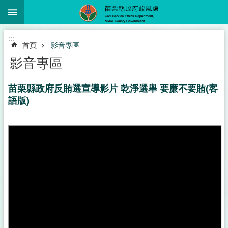
:::
跳到主要內容區塊
進
:::
階
首頁
影音專區
搜
尋
影音專區
苗栗縣政府反賄選宣導影片 乾淨選舉 要廉不要賄(客
語版)
業
務
簡
介
政
風
服
務
下
載