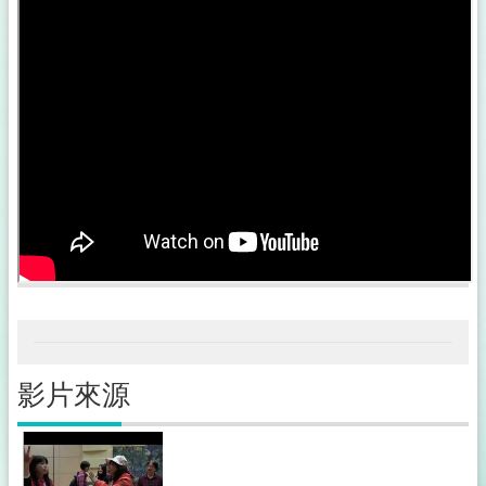
公
佈
欄
政
府
資
訊
公
開
採
購
稽
核
小
組
影片來源
揭
弊
者
保