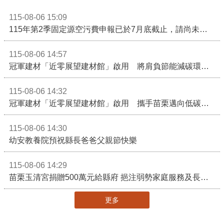
115-08-06 15:09
115年第2季固定源空污費申報已於7月底截止，請尚未申報公私場所儘速完成申繳，以免面臨滯納金及罰鍰!
115-08-06 14:57
冠軍建材「近零展望建材館」啟用 將肩負節能減碳環境教育重任
115-08-06 14:32
冠軍建材「近零展望建材館」啟用 攜手苗栗邁向低碳建築新未來
115-08-06 14:30
幼安教養院預祝縣長爸爸父親節快樂
115-08-06 14:29
苗栗玉清宮捐贈500萬元給縣府 挹注弱勢家庭服務及長照醫療資源
更多