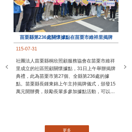
苗栗縣第236處關懷據點在苗栗市維祥里揭牌
11
115-07-31
國
社團法人苗栗縣桐欣照顧服務協會在苗栗市維祥
苗
里成立的社區照顧關懷據點，31日上午舉辦揭牌
署
典禮，此為苗栗市第27個、全縣第236處的據
作
點。苗栗縣長鍾東錦上午主持揭牌儀式，頒發15
縣
萬元開辦費，鼓勵長輩多參加據點活動，可以更
手
加健康、長壽。 坐落於苗栗市維祥里光華街89
號的社區照顧關懷據點，今 ...
更多