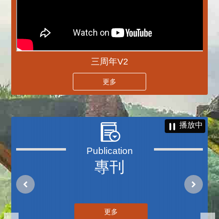
三周年V2
更多
播放中
專刊
更多