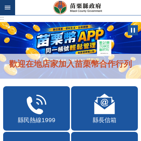
跳到主要內容區塊
:::
:::
歡迎在地店家加入苗栗幣合作行列
縣民熱線1999
縣長信箱