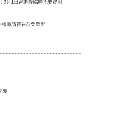
：9月1日起調降臨時托嬰費用
少棒邀請賽在苗栗舉辦
宣導