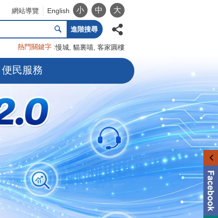
小
中
大
網站導覽
English
進階搜尋
熱門關鍵字
慢城
貓裏喵
客家圓樓
便民服務