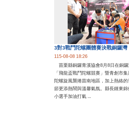
115-08-08 18:26
苗栗縣銅鑼青溪協會8月8日在銅鑼
「飛龍盃戰鬥陀螺競賽」暨青創市集
陀螺旋風襲捲苗南地區，加上熱絡的
節更添熱鬧與溫馨氣氛。縣長鍾東錦
小選手加油打氣 ...