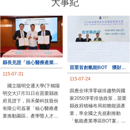
大事紀
縣長見證「核心醫療產業推動園區」產學合作簽約儀式
苗栗首創氫能BOT 獲財政部「突破之翼」肯定
115-07-31
115-07-24
國立陽明交通大學(下稱陽
因應全球淨零碳排趨勢與國
明交大)7月31日在苗栗縣政
家2050淨零排放政策，苗栗
府見證下，與禾榮科技股份
縣政府積極布局前瞻能源產
有限公司簽署「核心醫療產
業，率全國之先規劃推動
業推動園區」產學暨人才培
「氫能產業專區BOT案」，
育合作備忘錄，為苗栗產業
透過促進民間參與公共建設