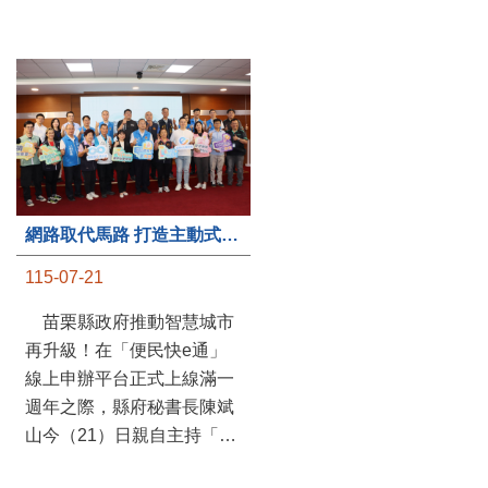
第235處關懷據點揭牌運作 縣長宣布共餐補助將加碼到1萬元
網路取代馬路 打造主動式數位便民服務 苗栗便民快e通 2.0智慧升級啟用
115-07-20
115-07-21
苗栗縣政府攜手牧田家庭
苗栗縣政府推動智慧城市
關懷協會，在頭屋鄉設立的
再升級！在「便民快e通」
社區照顧關懷據點20日揭牌
線上申辦平台正式上線滿一
運作，這是鄉內第6個、全
週年之際，縣府秘書長陳斌
縣第235處的據點；縣長鍾
山今（21）日親自主持「便
東錦在主持揭牌儀式推進據
民快e通 2.0 啟用記者會」，
點總數的同時，也宣布年底