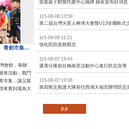
苗栗親子館暨托嬰中心揭牌 縣長宣布好消息
115-08-08 13:59
第二屆台灣火星人棒球大會暨U13全國軟式
115-08-08 11:21
強化民防急救觀念
3對3戰鬥陀螺團體賽決戰銅鑼灣 青創市集展售為父親節增添繽紛
115-08-07 19:43
灣會館，舉辦
通霄分隊前往梅南里活動中心進行防災宣導
展售活動，戰鬥
115-08-07 19:38
菁市集，讓父親
第四救災救護大隊前往西湖天福宮辦理防災
偕來賓到場為大
更多