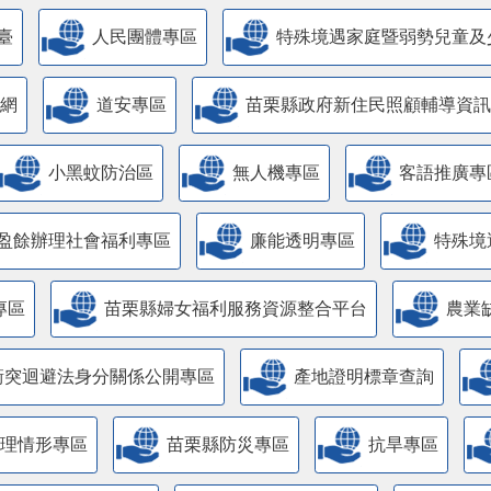
臺
人民團體專區
特殊境遇家庭暨弱勢兒童及
網
道安專區
苗栗縣政府新住民照顧輔導資訊
小黑蚊防治區
無人機專區
客語推廣專
盈餘辦理社會福利專區
廉能透明專區
特殊境
專區
苗栗縣婦女福利服務資源整合平台
農業
衝突迴避法身分關係公開專區
產地證明標章查詢
管理情形專區
苗栗縣防災專區
抗旱專區