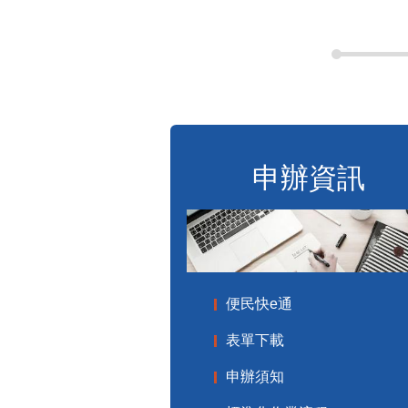
申辦資訊
便民快e通
表單下載
申辦須知