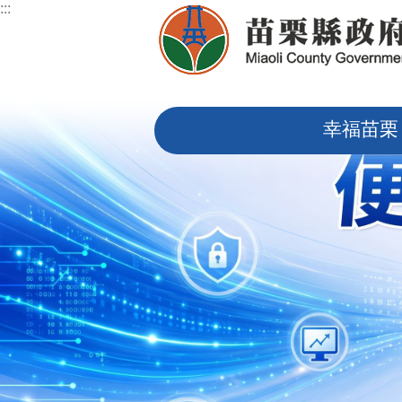
:::
跳到主要內容區塊
:::
幸福苗栗