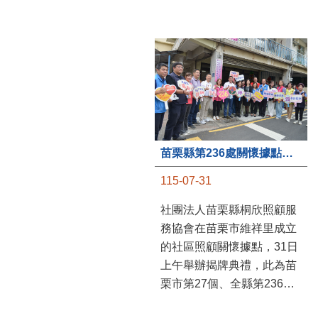
苗栗縣第236處關懷據點在苗栗市維祥里揭牌
115-07-31
社團法人苗栗縣桐欣照顧服
務協會在苗栗市維祥里成立
的社區照顧關懷據點，31日
上午舉辦揭牌典禮，此為苗
栗市第27個、全縣第236處
的據點。苗栗縣長鍾東錦上