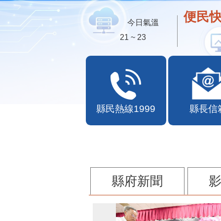
便民快
今日氣溫
21 ~ 23
縣民熱線1999
縣長信
縣府新聞