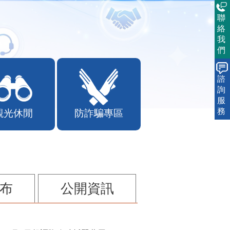
聯
絡
我
們
諮
詢
服
務
觀光休閒
防詐騙專區
布
公開資訊