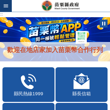
跳到主要內容區塊
:::
:::
歡迎在地店家加入苗栗幣合作行列
縣民熱線1999
縣長信箱