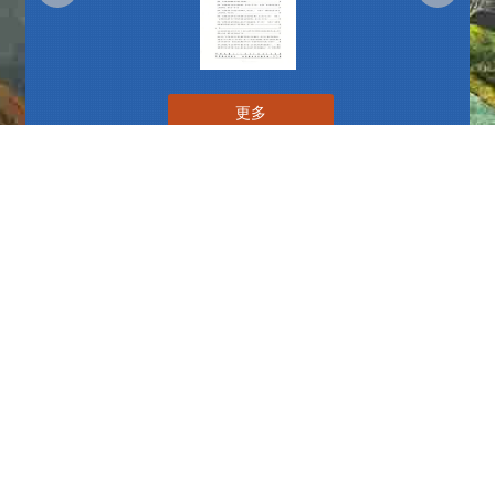
更多
播放中
更多