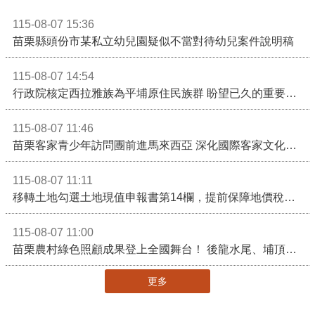
115-08-07 15:36
苗栗縣頭份市某私立幼兒園疑似不當對待幼兒案件說明稿
115-08-07 14:54
行政院核定西拉雅族為平埔原住民族群 盼望已久的重要時刻到來！8月13日起受理民族成員名冊登記
115-08-07 11:46
苗栗客家青少年訪問團前進馬來西亞 深化國際客家文化交流
115-08-07 11:11
移轉土地勾選土地現值申報書第14欄，提前保障地價稅節稅權益
115-08-07 11:00
苗栗農村綠色照顧成果登上全國舞台！ 後龍水尾、埔頂社區前進2026高齡健康產業博覽會
更多