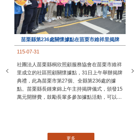
苗栗縣第236處關懷據點在苗栗市維祥里揭牌
11
115-07-31
國
社團法人苗栗縣桐欣照顧服務協會在苗栗市維祥
苗
里成立的社區照顧關懷據點，31日上午舉辦揭牌
署
典禮，此為苗栗市第27個、全縣第236處的據
作
點。苗栗縣長鍾東錦上午主持揭牌儀式，頒發15
縣
萬元開辦費，鼓勵長輩多參加據點活動，可以更
手
加健康、長壽。 坐落於苗栗市維祥里光華街89
號的社區照顧關懷據點，今 ...
更多